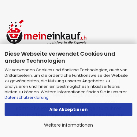
Diese Webseite verwendet Cookies und
andere Technologien
Wir verwenden Cookies und ähnliche Technologien, auch von
Drittanbietern, um die ordentliche Funktionsweise der Website
zu gewährleisten, die Nutzung unseres Angebotes zu
Webshop erstellen
mit Gambio.de © 2026 |
analysieren und Ihnen ein bestmögliches Einkaufserlebnis
Template von
JungCreative
.
bieten zu können. Weitere Informationen finden Sie in unserer
Alle Preise inkl. MwSt. & zzgl. Versandkosten
Datenschutzerklärung
.
Alle Markennamen, Warenzeichen sowie
sämtliche Produktbilder sind Eigentum Ihrer
Alle Akzeptieren
rechtmäßigen Eigentümer und dienen hier nur
der Beschreibung.
Weitere Informationen