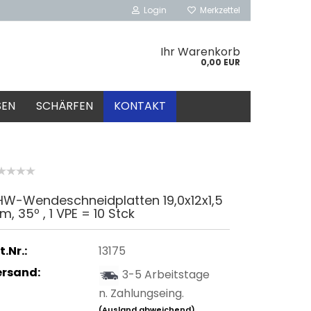
Login
Merkzettel
Ihr Warenkorb
0,00 EUR
SEN
SCHÄRFEN
KONTAKT
HW-Wendeschneidplatten 19,0x12x1,5
, 35º​ , 1 VPE = 10 Stck
t.Nr.:
13175
ersand:
3-5 Arbeitstage
n. Zahlungseing.
(Ausland abweichend)