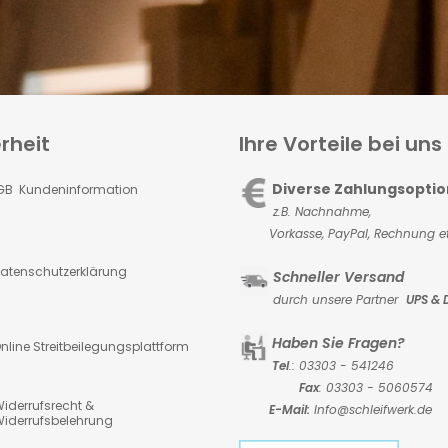
rheit
Ihre Vorteile bei uns
Diverse Zahlungsopti
GB Kundeninformation
z.B. Nachnahme,
Vorkasse,
PayPal, Rechnung et
atenschutzerklärung
Schneller Versand
durch unsere Partner
UPS & 
Haben Sie Fragen?
nline Streitbeilegungsplattform
Tel
.: 03303 - 541246
Fax
: 03303 - 5060574
iderrufsrecht &
E-Mail:
Info@schleifwerk.de
iderrufsbelehrung