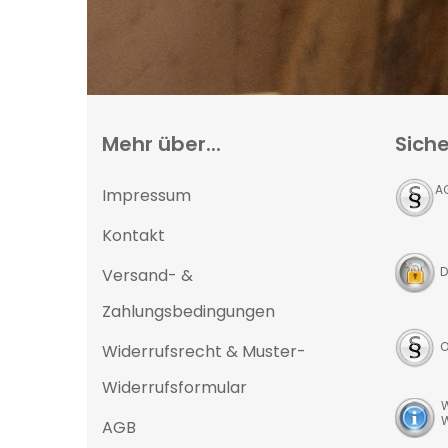
Mehr über...
Siche
A
Impressum
Kontakt
D
Versand- &
Zahlungsbedingungen
O
Widerrufsrecht & Muster-
Widerrufsformular
W
W
AGB