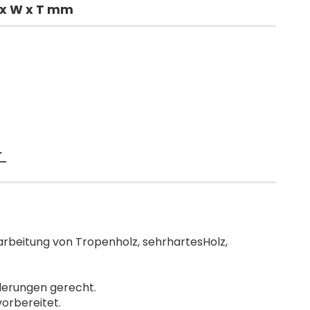
 x W x T mm
arbeitung von Tropenholz, sehrhartesHolz,
derungen gerecht.
vorbereitet.