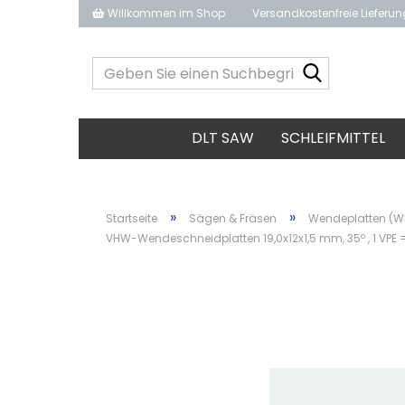
Willkommen im Shop
Versandkostenfreie Lieferu
Geben
Sie
einen
Suchbegrif
DLT SAW
SCHLEIFMITTEL
ein...
»
»
Startseite
Sägen & Fräsen
Wendeplatten (W
VHW-Wendeschneidplatten 19,0x12x1,5 mm, 35º​ , 1 VPE =