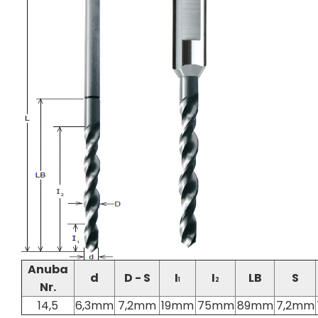
Anuba
d
D - S
I
I
LB
S
1
2
Nr.
14,5
6,3mm
7,2mm
19mm
75mm
89mm
7,2mm