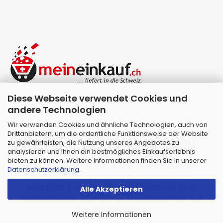
Diese Webseite verwendet Cookies und
andere Technologien
Wir verwenden Cookies und ähnliche Technologien, auch von
Drittanbietern, um die ordentliche Funktionsweise der Website
zu gewährleisten, die Nutzung unseres Angebotes zu
Webshop erstellen
mit Gambio.de © 2026 |
analysieren und Ihnen ein bestmögliches Einkaufserlebnis
Template von
JungCreative
.
bieten zu können. Weitere Informationen finden Sie in unserer
Alle Preise inkl. MwSt. & zzgl. Versandkosten
Datenschutzerklärung
.
Alle Markennamen, Warenzeichen sowie
sämtliche Produktbilder sind Eigentum Ihrer
Alle Akzeptieren
rechtmäßigen Eigentümer und dienen hier nur
der Beschreibung.
Weitere Informationen