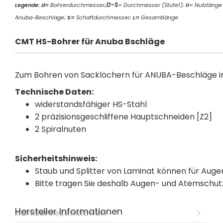
D-S
Legende: d=
Bohrerdurchmesser
;
= Durchmesser (Stufe1);
I1
= Nutzlänge 
Anuba-Beschläge;
S=
Schaftdurchmesser;
L=
Gesamtlänge
CMT HS-Bohrer für Anuba Bschläge
Zum Bohren von Sacklöchern für ANUBA-Beschläge in
Technische Daten:
widerstandsfähiger HS-Stahl
2 präzisionsgeschliffene Hauptschneiden [Z2]
2 Spiralnuten
Sicherheitshinweis:
Staub und Splitter von Laminat können für Auge
Bitte tragen Sie deshalb Augen- und Atemschut
Hersteller Informationen
Kundenrezensionen