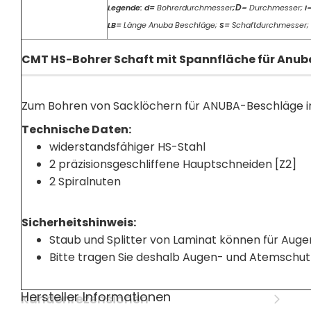
D
Legende: d=
Bohrerdurchmesser
;
= Durchmesser;
I
=
LB=
Länge Anuba Beschläge;
S=
Schaftdurchmesser;
CMT HS-Bohrer Schaft mit Spannfläche für Anub
Zum Bohren von Sacklöchern für ANUBA-Beschläge in
Technische Daten:
widerstandsfähiger HS-Stahl
2 präzisionsgeschliffene Hauptschneiden [Z2]
2 Spiralnuten
Sicherheitshinweis:
Staub und Splitter von Laminat können für Auge
Bitte tragen Sie deshalb Augen- und Atemschut
Hersteller Informationen
Kundenrezensionen