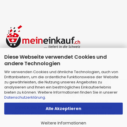
Diese Webseite verwendet Cookies und
andere Technologien
Wir verwenden Cookies und ähnliche Technologien, auch von
Drittanbietern, um die ordentliche Funktionsweise der Website
zu gewährleisten, die Nutzung unseres Angebotes zu
Webshop erstellen
mit Gambio.de © 2026 |
analysieren und Ihnen ein bestmögliches Einkaufserlebnis
Template von
JungCreative
.
bieten zu können. Weitere Informationen finden Sie in unserer
Alle Preise inkl. MwSt. & zzgl. Versandkosten
Datenschutzerklärung
.
Alle Markennamen, Warenzeichen sowie
sämtliche Produktbilder sind Eigentum Ihrer
Alle Akzeptieren
rechtmäßigen Eigentümer und dienen hier nur
der Beschreibung.
Weitere Informationen