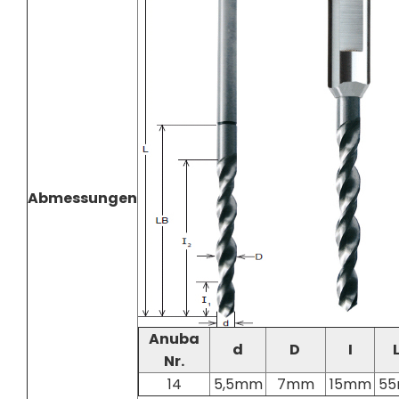
Abmessungen
Anuba
d
D
I
Nr.
14
5,5mm
7mm
15mm
5