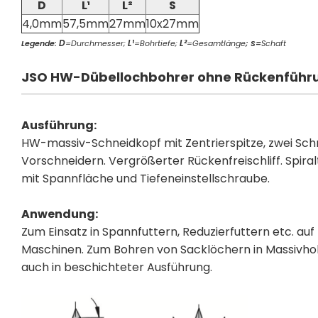
D
L¹
L²
S
4,0mm
57,5mm
27mm
10x27mm
D
L¹
L²
Legende:
=Durchmesser;
=Bohrtiefe;
=Gesamtlänge
;
S=
Schaft
JSO HW-Dübellochbohrer ohne Rückenführ
Ausführung:
HW-massiv-Schneidkopf mit Zentrierspitze, zwei Sch
Vorschneidern. Vergrößerter Rückenfreischliff. Spiral
mit Spannfläche und Tiefeneinstellschraube.
Anwendung:
Zum Einsatz in Spannfuttern, Reduzierfuttern etc. 
Maschinen. Zum Bohren von Sacklöchern in Massivholz
auch in beschichteter Ausführung.