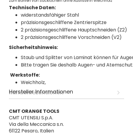
Zum Bohren von Sacklöchern ohne Ausrisse in Weichholz
Technische Daten:
widerstandsfähiger Stahl
präzisionsgeschliffene Zentrierspitze
2 präzisionsgeschliffene Hauptschneiden (Z2)
2 präzisionsgeschliffene Vorschneiden (V2)
Sicherheitshinweis:
Staub und Splitter von Laminat können für Auge
Bitte tragen Sie deshalb Augen- und Atemschut
Werkstoffe:
Weichholz,
Hersteller Informationen
Kundenrezensionen
CMT ORANGE TOOLS
CMT UTENSILI S.p.A.
Via della Meccanica s.n.
61122 Pesaro, Italien