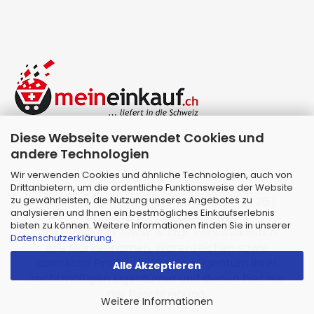
Diese Webseite verwendet Cookies und
andere Technologien
Wir verwenden Cookies und ähnliche Technologien, auch von
Drittanbietern, um die ordentliche Funktionsweise der Website
zu gewährleisten, die Nutzung unseres Angebotes zu
Webshop erstellen
mit Gambio.de © 2026 |
analysieren und Ihnen ein bestmögliches Einkaufserlebnis
Template von
JungCreative
.
bieten zu können. Weitere Informationen finden Sie in unserer
Alle Preise inkl. MwSt. & zzgl. Versandkosten
Datenschutzerklärung
.
Alle Markennamen, Warenzeichen sowie
sämtliche Produktbilder sind Eigentum Ihrer
Alle Akzeptieren
rechtmäßigen Eigentümer und dienen hier nur
der Beschreibung.
Weitere Informationen