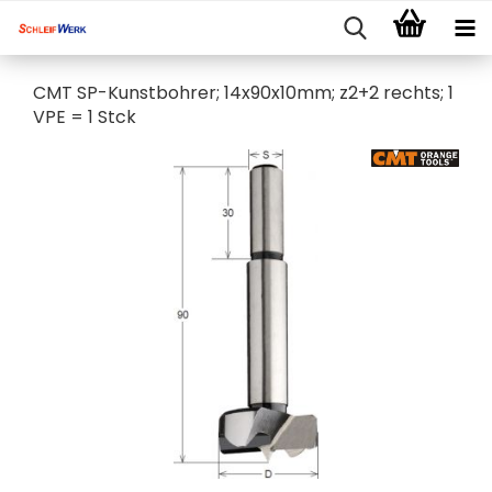
CMT SP-Kunstbohrer; 14x90x10mm; z2+2 rechts; 1
VPE = 1 Stck