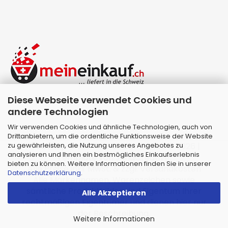
Diese Webseite verwendet Cookies und
andere Technologien
Wir verwenden Cookies und ähnliche Technologien, auch von
Drittanbietern, um die ordentliche Funktionsweise der Website
zu gewährleisten, die Nutzung unseres Angebotes zu
Webshop erstellen
mit Gambio.de © 2026 |
analysieren und Ihnen ein bestmögliches Einkaufserlebnis
Template von
JungCreative
.
bieten zu können. Weitere Informationen finden Sie in unserer
Alle Preise inkl. MwSt. & zzgl. Versandkosten
Datenschutzerklärung
.
Alle Markennamen, Warenzeichen sowie
sämtliche Produktbilder sind Eigentum Ihrer
Alle Akzeptieren
rechtmäßigen Eigentümer und dienen hier nur
der Beschreibung.
Weitere Informationen