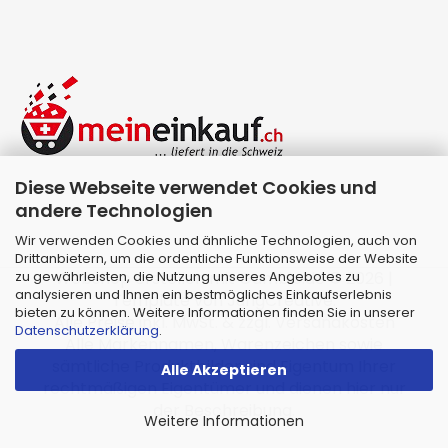
Diese Webseite verwendet Cookies und
andere Technologien
Wir verwenden Cookies und ähnliche Technologien, auch von
Drittanbietern, um die ordentliche Funktionsweise der Website
zu gewährleisten, die Nutzung unseres Angebotes zu
Webshop erstellen
mit Gambio.de © 2026 |
analysieren und Ihnen ein bestmögliches Einkaufserlebnis
Template von
JungCreative
.
bieten zu können. Weitere Informationen finden Sie in unserer
Alle Preise inkl. MwSt. & zzgl. Versandkosten
Datenschutzerklärung
.
Alle Markennamen, Warenzeichen sowie
sämtliche Produktbilder sind Eigentum Ihrer
Alle Akzeptieren
rechtmäßigen Eigentümer und dienen hier nur
der Beschreibung.
Weitere Informationen