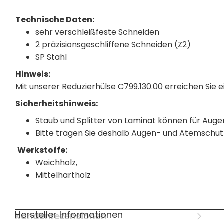
Technische Daten:
sehr verschleißfeste Schneiden
2 präzisionsgeschliffene Schneiden (Z2)
SP Stahl
Hinweis:
Mit unserer Reduzierhülse C799.130.00 erreichen Sie
Sicherheitshinweis:
Staub und Splitter von Laminat können für Auge
Bitte tragen Sie deshalb Augen- und Atemschut
Werkstoffe:
Weichholz,
Mittelhartholz
Hersteller Informationen
Kundenrezensionen