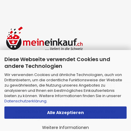
Diese Webseite verwendet Cookies und
andere Technologien
Wir verwenden Cookies und ähnliche Technologien, auch von
Drittanbietern, um die ordentliche Funktionsweise der Website
zu gewährleisten, die Nutzung unseres Angebotes zu
Webshop erstellen
mit Gambio.de © 2026 |
analysieren und Ihnen ein bestmögliches Einkaufserlebnis
Template von
JungCreative
.
bieten zu können. Weitere Informationen finden Sie in unserer
Alle Preise inkl. MwSt. & zzgl. Versandkosten
Datenschutzerklärung
.
Alle Markennamen, Warenzeichen sowie
sämtliche Produktbilder sind Eigentum Ihrer
Alle Akzeptieren
rechtmäßigen Eigentümer und dienen hier nur
der Beschreibung.
Weitere Informationen