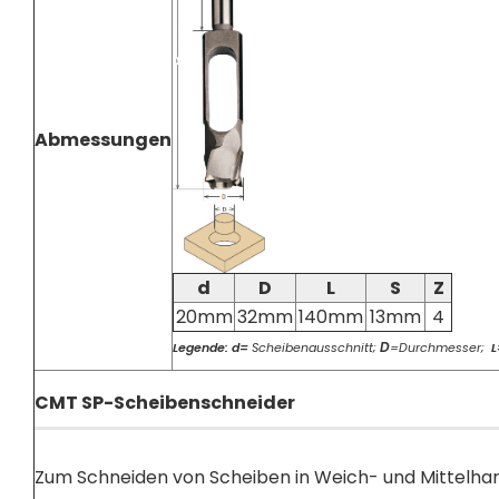
Abmessungen
d
D
L
S
Z
20mm
32mm
140mm
13mm
4
D
Legende: d=
Scheibenausschnitt;
=Durchmesser;
L
CMT SP-Scheibenschneider
Zum Schneiden von Scheiben in Weich- und Mittelhar