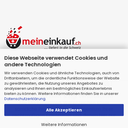
Diese Webseite verwendet Cookies und
andere Technologien
Wir verwenden Cookies und ähnliche Technologien, auch von
Drittanbietern, um die ordentliche Funktionsweise der Website
zu gewährleisten, die Nutzung unseres Angebotes zu
Webshop erstellen
mit Gambio.de © 2026 |
analysieren und Ihnen ein bestmögliches Einkaufserlebnis
Template von
JungCreative
.
bieten zu können. Weitere Informationen finden Sie in unserer
Alle Preise inkl. MwSt. & zzgl. Versandkosten
Datenschutzerklärung
.
Alle Markennamen, Warenzeichen sowie
sämtliche Produktbilder sind Eigentum Ihrer
Alle Akzeptieren
rechtmäßigen Eigentümer und dienen hier nur
der Beschreibung.
Weitere Informationen