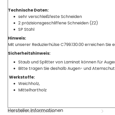
Technische Daten:
sehr verschleißfeste Schneiden
2 präzisionsgeschliffene Schneiden (Z2)
SP Stahl
Hinweis:
Mit unserer Reduzierhülse C799.130.00 erreichen Sie
Sicherheitshinweis:
Staub und Splitter von Laminat können für Auge
Bitte tragen Sie deshalb Augen- und Atemschut
Werkstoffe:
Weichholz,
Mittelhartholz
Hersteller Informationen
Kundenrezensionen