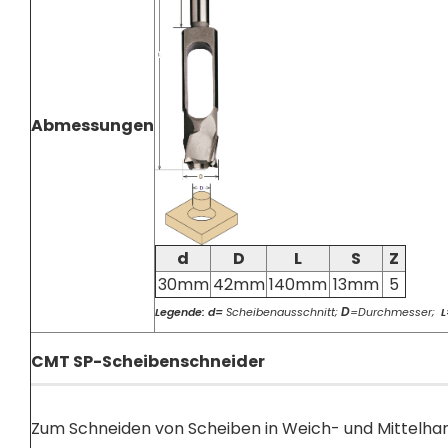
Abmessungen
d
D
L
S
Z
30mm
42mm
140mm
13mm
5
D
Legende: d=
Scheibenausschnitt;
=Durchmesser;
L
CMT SP-Scheibenschneider
Zum Schneiden von Scheiben in Weich- und Mittelhar