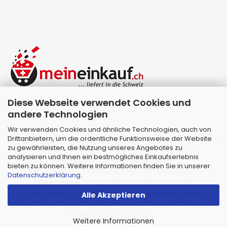
Diese Webseite verwendet Cookies und
andere Technologien
Wir verwenden Cookies und ähnliche Technologien, auch von
Drittanbietern, um die ordentliche Funktionsweise der Website
zu gewährleisten, die Nutzung unseres Angebotes zu
Webshop erstellen
mit Gambio.de © 2026 |
analysieren und Ihnen ein bestmögliches Einkaufserlebnis
Template von
JungCreative
.
bieten zu können. Weitere Informationen finden Sie in unserer
Alle Preise inkl. MwSt. & zzgl. Versandkosten
Datenschutzerklärung
.
Alle Markennamen, Warenzeichen sowie
sämtliche Produktbilder sind Eigentum Ihrer
Alle Akzeptieren
rechtmäßigen Eigentümer und dienen hier nur
der Beschreibung.
Weitere Informationen