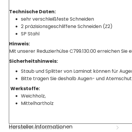
Technische Daten:
sehr verschleißfeste Schneiden
2 präzisionsgeschliffene Schneiden (Z2)
SP Stahl
Hinweis:
Mit unserer Reduzierhülse C799.130.00 erreichen Sie
Sicherheitshinweis:
Staub und Splitter von Laminat können für Auge
Bitte tragen Sie deshalb Augen- und Atemschut
Werkstoffe:
Weichholz,
Mittelhartholz
Hersteller Informationen
Kundenrezensionen