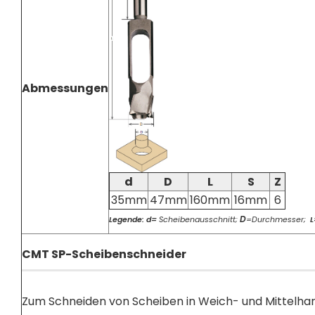
Abmessungen
d
D
L
S
Z
35mm
47mm
160mm
16mm
6
D
Legende: d=
Scheibenausschnitt;
=Durchmesser;
L
CMT SP-Scheibenschneider
Zum Schneiden von Scheiben in Weich- und Mittelhar