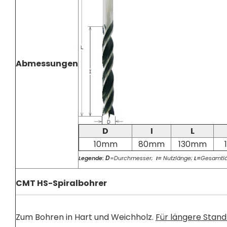
Abmessungen
D
I
L
10mm
80mm
130mm
D
Legende:
=Durchmesser;
I=
Nutzlänge;
L=
Gesamtl
CMT HS-Spiralbohrer
Zum Bohren in Hart und Weichholz.
Für längere Standz