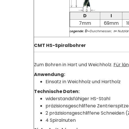
D
I
7mm
69mm
D
Legende:
=Durchmesser;
I=
Nutzlä
CMT HS-Spiralbohrer
Zum Bohren in Hart und Weichholz.
Für lä
Anwendung:
Einsatz in Weichholz und Hartholz
Technische Daten:
widerstandsfähiger HS-Stahl
präzisionsgeschliffene Zentrierspitze
2 präzisionsgeschliffene Schneiden (
4 Spiralnuten