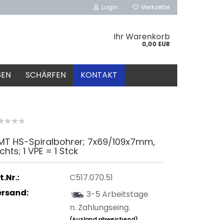
Login
Merkzettel
Ihr Warenkorb
0,00 EUR
SEN
SCHÄRFEN
KONTAKT
MT HS-Spiralbohrer; 7x69/109x7mm,
chts; 1 VPE = 1 Stck
t.Nr.:
C517.070.51
ersand:
3-5 Arbeitstage
n. Zahlungseing.
(Ausland abweichend)