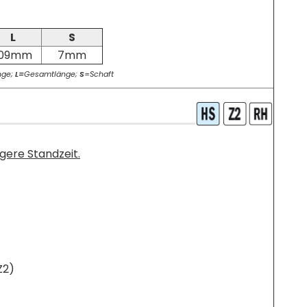
L
S
109mm
7mm
nge;
L=
Gesamtlänge;
S
=Schaft
ngere Standzeit.
Z2)