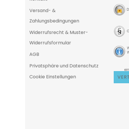
D
Versand- &
Zahlungsbedingungen
O
Widerrufsrecht & Muster-
Widerrufsformular
W
W
AGB
Privatsphäre und Datenschutz
D
eine 25
Cookie Einstellungen
VER