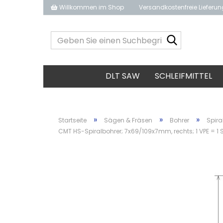
Willkommen im Shop
Versandkostenfreie Lieferu
Geben
Sie
einen
Suchbegrif
DLT SAW
SCHLEIFMITTEL
ein...
»
»
»
Startseite
Sägen & Fräsen
Bohrer
Spira
CMT HS-Spiralbohrer; 7x69/109x7mm, rechts; 1 VPE = 1 