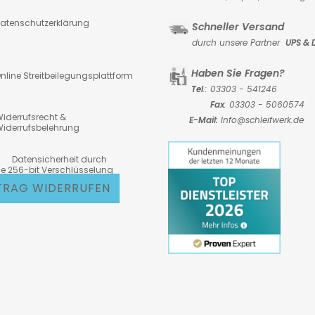
atenschutzerklärung
Schneller Versand
durch unsere Partner
UPS & 
Haben Sie Fragen?
nline Streitbeilegungsplattform
Tel
.: 03303 - 541246
Fax
: 03303 - 5060574
iderrufsrecht &
E-Mail:
Info@schleifwerk.de
iderrufsbelehrung
atensicherheit durch
6-bit Verschlüsselung
TRAG WIDERRUFEN