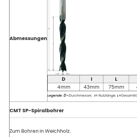
Abmessungen
D
I
L
4mm
43mm
75mm
D
Legende:
=Durchmesser;
I=
Nutzlänge;
L=
Gesamtl
CMT SP-Spiralbohrer
Zum Bohren in Weichholz.