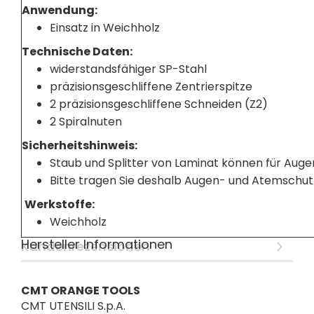
Anwendung:
Einsatz in Weichholz
Technische Daten:
widerstandsfähiger SP-Stahl
präzisionsgeschliffene Zentrierspitze
2 präzisionsgeschliffene Schneiden (Z2)
2 Spiralnuten
Sicherheitshinweis:
Staub und Splitter von Laminat können für Auge
Bitte tragen Sie deshalb Augen- und Atemschut
Werkstoffe:
Weichholz
Hersteller Informationen
Kundenrezensionen
CMT ORANGE TOOLS
CMT UTENSILI S.p.A.