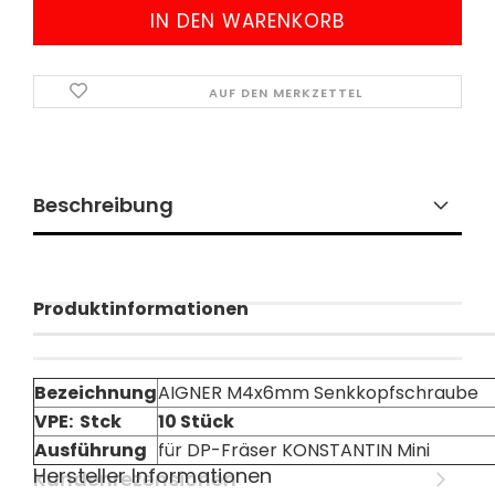
AUF DEN MERKZETTEL
Beschreibung
Produktinformationen
Bezeichnung
AIGNER M4x6mm Senkkopfschraube
VPE: Stck
10 Stück
Ausführung
für DP-Fräser KONSTANTIN Mini
Hersteller Informationen
Kundenrezensionen