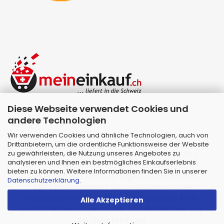
Diese Webseite verwendet Cookies und
andere Technologien
Wir verwenden Cookies und ähnliche Technologien, auch von
Drittanbietern, um die ordentliche Funktionsweise der Website
zu gewährleisten, die Nutzung unseres Angebotes zu
Webshop erstellen
mit Gambio.de © 2026 |
analysieren und Ihnen ein bestmögliches Einkaufserlebnis
Template von
JungCreative
.
bieten zu können. Weitere Informationen finden Sie in unserer
Alle Preise inkl. MwSt. & zzgl. Versandkosten
Datenschutzerklärung
.
Alle Markennamen, Warenzeichen sowie
sämtliche Produktbilder sind Eigentum Ihrer
Alle Akzeptieren
rechtmäßigen Eigentümer und dienen hier nur
der Beschreibung.