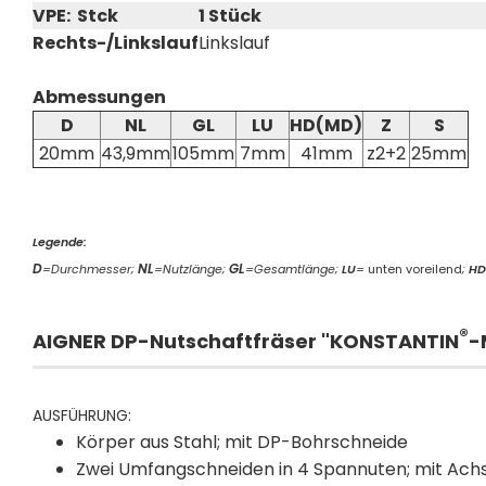
VPE: Stck
1 Stück
Rechts-/Linkslauf
Linkslauf
Abmessungen
D
NL
GL
LU
HD(MD)
Z
S
20mm
43,9mm
105mm
7mm
41mm
z2+2
25mm
Legende:
D
NL
GL
=Durchmesser;
=Nutzlänge;
=Gesamtlänge
;
LU
=
unten voreilend
;
HD
®
AIGNER DP-Nutschaftfräser "KONSTANTIN
-
AUSFÜHRUNG:
Körper aus Stahl; mit DP-Bohrschneide
Zwei Umfangschneiden in 4 Spannuten; mit Ach