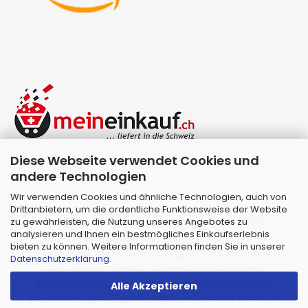
Diese Webseite verwendet Cookies und
andere Technologien
Wir verwenden Cookies und ähnliche Technologien, auch von
Drittanbietern, um die ordentliche Funktionsweise der Website
zu gewährleisten, die Nutzung unseres Angebotes zu
Webshop erstellen
mit Gambio.de © 2026 |
analysieren und Ihnen ein bestmögliches Einkaufserlebnis
Template von
JungCreative
.
bieten zu können. Weitere Informationen finden Sie in unserer
Alle Preise inkl. MwSt. & zzgl. Versandkosten
Datenschutzerklärung
.
Alle Markennamen, Warenzeichen sowie
sämtliche Produktbilder sind Eigentum Ihrer
Alle Akzeptieren
rechtmäßigen Eigentümer und dienen hier nur