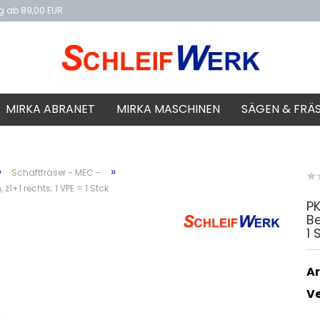
ng ab 89,00 EUR
f
MIRKA ABRANET
MIRKA MASCHINEN
SÄGEN & FRÄ
»
»
Schaftfräser - MEC -
+1 rechts; 1 VPE = 1 Stck
P
Be
1 
Ar
V