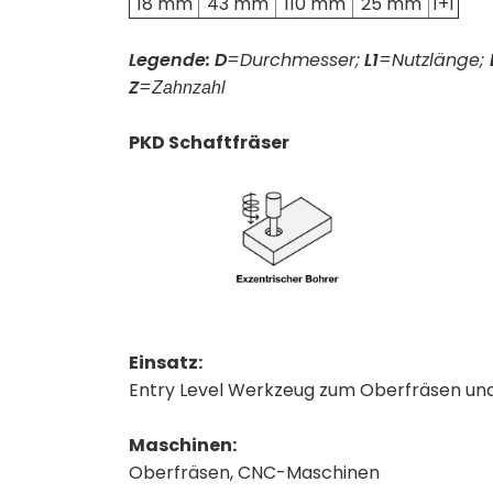
18 mm
43 mm
110 mm
25 mm
1+1
Legende:
D
=Durchmesser;
L1
=Nutzlänge;
Z
=
Zahnzahl
PKD Schaftfräser
Einsatz:
Entry Level Werkzeug zum Oberfräsen un
Maschinen:
Oberfräsen, CNC-Maschinen