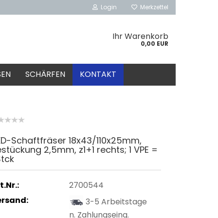
Login
Merkzettel
Ihr Warenkorb
0,00 EUR
SEN
SCHÄRFEN
KONTAKT
KD-Schaftfräser 18x43/110x25mm,
stückung 2,5mm, z1+1 rechts; 1 VPE =
Stck
t.Nr.:
2700544
ersand:
3-5 Arbeitstage
n. Zahlungseing.