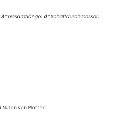
L3
=Gesamtlänge;
d
=Schaftdurchmesser;
d Nuten von Platten