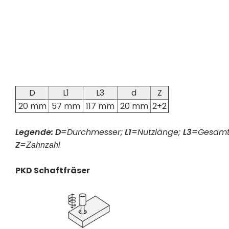
D
L1
L3
d
Z
20 mm
57 mm
117 mm
20 mm
2+2
Legende:
D
=Durchmesser;
L1
=Nutzlänge;
L3
=Gesamt
Z
=
Zahnzahl
PKD Schaftfräser