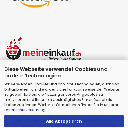
Diese Webseite verwendet Cookies und
andere Technologien
Wir verwenden Cookies und ähnliche Technologien, auch von
Drittanbietern, um die ordentliche Funktionsweise der Website
zu gewährleisten, die Nutzung unseres Angebotes zu
Webshop erstellen
mit Gambio.de © 2026 |
analysieren und Ihnen ein bestmögliches Einkaufserlebnis
Template von
JungCreative
.
bieten zu können. Weitere Informationen finden Sie in unserer
Alle Preise inkl. MwSt. & zzgl. Versandkosten
Datenschutzerklärung
.
Alle Markennamen, Warenzeichen sowie
sämtliche Produktbilder sind Eigentum Ihrer
Alle Akzeptieren
rechtmäßigen Eigentümer und dienen hier nur