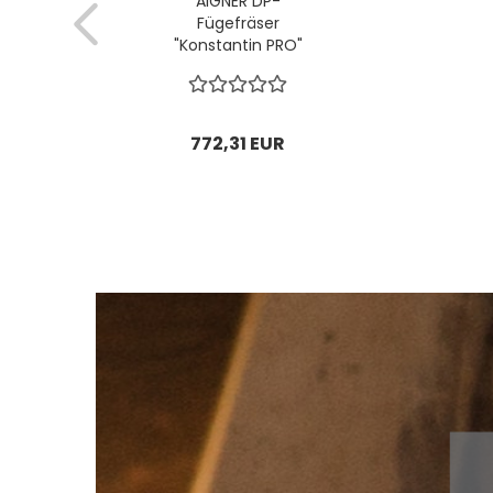
AIGNER DP-
Fügefräser
"Konstantin PRO"
(asymmetrisch);
Ø70x45,5/62x25Ø
mm; z2x5 rechts; 1
VPE = 1 Stück...
772,31 EUR