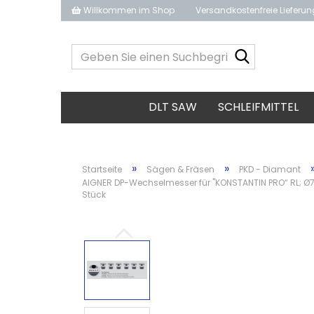
Willkommen im Shop
Versandkostenfreie Lieferu
Geben
Sie
einen
Suchbegrif
DLT SAW
SCHLEIFMITTEL
ein...
»
»
Startseite
Sägen & Fräsen
PKD - Diamant
AIGNER DP-Wechselmesser für "KONSTANTIN PRO“ RL; Ø70
Stück