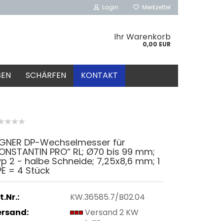
Login
Merkzettel
Ihr Warenkorb
0,00 EUR
SEN
SCHÄRFEN
KONTAKT
IGNER DP-Wechselmesser für
KONSTANTIN PRO“ RL; Ø70 bis 99 mm;
p 2 - halbe Schneide; 7,25x8,6 mm; 1
E = 4 Stück
t.Nr.:
KW.36585.7/B02.04
ersand:
Versand 2 KW