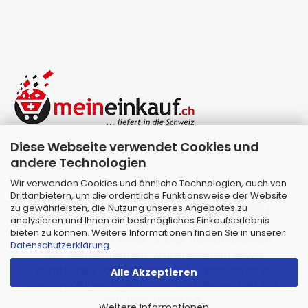
Diese Webseite verwendet Cookies und
andere Technologien
Wir verwenden Cookies und ähnliche Technologien, auch von
Drittanbietern, um die ordentliche Funktionsweise der Website
zu gewährleisten, die Nutzung unseres Angebotes zu
Webshop erstellen
mit Gambio.de © 2026 |
analysieren und Ihnen ein bestmögliches Einkaufserlebnis
Template von
JungCreative
.
bieten zu können. Weitere Informationen finden Sie in unserer
Alle Preise inkl. MwSt. & zzgl. Versandkosten
Datenschutzerklärung
.
Alle Markennamen, Warenzeichen sowie
sämtliche Produktbilder sind Eigentum Ihrer
Alle Akzeptieren
rechtmäßigen Eigentümer und dienen hier nur
der Beschreibung.
Weitere Informationen