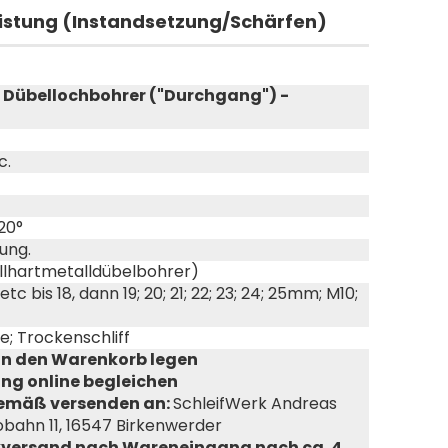
eistung (Instandsetzung/Schärfen)
 Dübellochbohrer ("Durchgang") -
c.
20°
ung.
ollhartmetalldübelbohrer)
5; 5 etc bis 18, dann 19; 20; 21; 22; 23; 24; 25mm; M10;
e; Trockenschliff
in den Warenkorb legen
g online begleichen
emäß versenden an:
SchleifWerk Andreas
obahn 11, 16547 Birkenwerder
kversand nach Wareneingang nach ca. 4