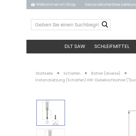
Willkommen im Shop
Versandkostenfreie Lieferu
Geben
Sie
einen
Suchbegrif
DLT SAW
SCHLEIFMITTEL
ein...
»
»
»
Startseite
Schärfen
Bohrer (diverse)
Instandsetzung (Schärfen) HW-Dübellochbohrer ("Du