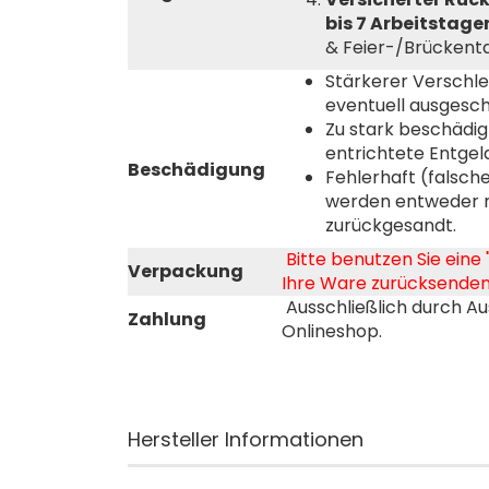
bis 7 Arbeitstag
& Feier-/Brückent
Stärkerer Verschl
eventuell ausgesch
Zu stark beschädi
entrichtete Entgel
Beschädigung
Fehlerhaft (falsch
werden entweder 
zurückgesandt.
Bitte benutzen Sie eine
Verpackung
Ihre Ware zurücksende
Ausschließlich durch A
Zahlung
Onlineshop.
Hersteller Informationen