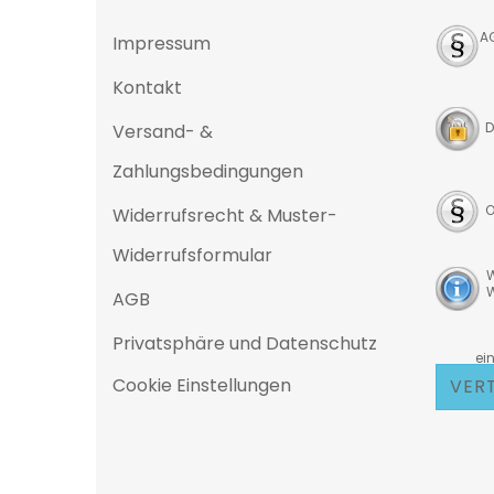
A
Impressum
Kontakt
D
Versand- &
Zahlungsbedingungen
O
Widerrufsrecht & Muster-
Widerrufsformular
W
W
AGB
Privatsphäre und Datenschutz
D
eine 25
Cookie Einstellungen
VER