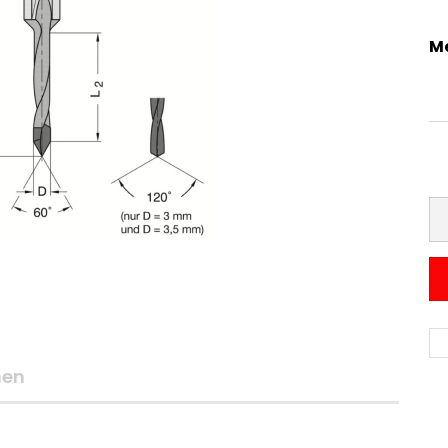
M
nen