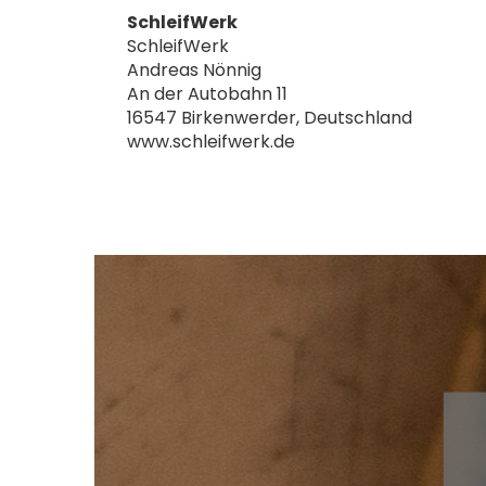
SchleifWerk
SchleifWerk
Andreas Nönnig
An der Autobahn 11
16547 Birkenwerder, Deutschland
www.schleifwerk.de