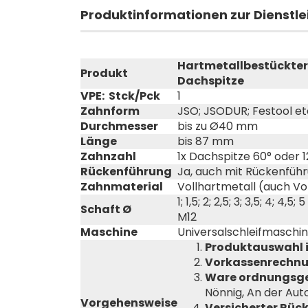
Produktinformationen zur Dienstl
Hartmetallbestückter
Produkt
Dachspitze
VPE: Stck/Pck
1
Zahnform
JSO; JSODUR; Festool et
Durchmesser
bis zu Ø40 mm
Länge
bis 87 mm
Zahnzahl
1x Dachspitze 60° oder 1
Rückenführung
Ja, auch mit Rückenführ
Zahnmaterial
Vollhartmetall (auch V
1; 1,5; 2; 2,5; 3; 3,5; 4; 4,
Schaft Ø
M12
Maschine
Universalschleifmaschin
Produktauswahl 
Vorkassenrechnun
Ware ordnungsg
Nönnig, An der Aut
Vorgehensweise
Versicherter Rüc