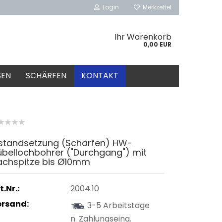
Login
Merkzettel
Ihr Warenkorb
0,00 EUR
SEN
SCHÄRFEN
KONTAKT
nstandsetzung (Schärfen) HW-
übellochbohrer ("Durchgang") mit
achspitze bis Ø10mm
t.Nr.:
2004.10
ersand:
3-5 Arbeitstage
n. Zahlungseing.