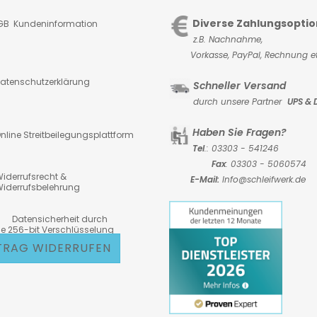
Diverse Zahlungsopti
GB Kundeninformation
z.B. Nachnahme,
Vorkasse,
PayPal, Rechnung et
atenschutzerklärung
Schneller Versand
durch unsere Partner
UPS & 
Haben Sie Fragen?
nline Streitbeilegungsplattform
Tel
.: 03303 - 541246
Fax
: 03303 - 5060574
iderrufsrecht &
E-Mail:
Info@schleifwerk.de
iderrufsbelehrung
atensicherheit durch
6-bit Verschlüsselung
TRAG WIDERRUFEN