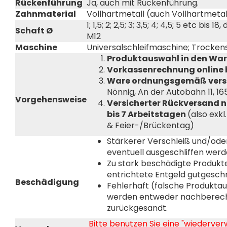
Rückenführung
Ja, auch mit Rückenführung.
Zahnmaterial
Vollhartmetall (auch Vollhartmeta
1; 1,5; 2; 2,5; 3; 3,5; 4; 4,5; 5 etc bis 
Schaft Ø
M12
Maschine
Universalschleifmaschine; Trockens
Produktauswahl in den War
Vorkassenrechnung online 
Ware ordnungsgemäß vers
Nönnig, An der Autobahn 11, 1
Vorgehensweise
Versicherter Rückversand 
bis 7 Arbeitstagen
(also exk
& Feier-/Brückentag)
Stärkerer Verschleiß und/od
eventuell ausgeschliffen werd
Zu stark beschädigte Produkt
entrichtete Entgeld gutgesch
Beschädigung
Fehlerhaft (falsche Produkta
werden entweder nachberech
zurückgesandt.
Bitte benutzen Sie eine "wiederve