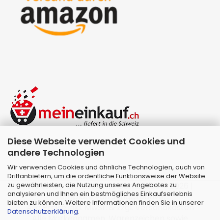
Diese Webseite verwendet Cookies und
andere Technologien
Wir verwenden Cookies und ähnliche Technologien, auch von
Drittanbietern, um die ordentliche Funktionsweise der Website
zu gewährleisten, die Nutzung unseres Angebotes zu
Webshop erstellen
mit Gambio.de © 2026 |
analysieren und Ihnen ein bestmögliches Einkaufserlebnis
Template von
JungCreative
.
bieten zu können. Weitere Informationen finden Sie in unserer
Alle Preise inkl. MwSt. & zzgl. Versandkosten
Datenschutzerklärung
.
Alle Markennamen, Warenzeichen sowie