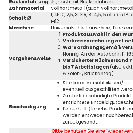
Rückenführung
Ja, auch mit Rückenführung.
Zahnmaterial
Vollhartmetall (auch Vollhartmeta
1; 1,5; 2; 2,5; 3; 3,5; 4; 4,5; 5 etc bis 
Schaft Ø
M12
Maschine
Universalschleifmaschine; Trockens
Produktauswahl in den War
Vorkassenrechnung online 
Ware ordnungsgemäß vers
Nönnig, An der Autobahn 11, 1
Vorgehensweise
Versicherter Rückversand 
bis 7 Arbeitstagen
(also exk
& Feier-/Brückentag)
Stärkerer Verschleiß und/od
eventuell ausgeschliffen werd
Zu stark beschädigte Produkt
entrichtete Entgeld gutgesch
Beschädigung
Fehlerhaft (falsche Produkta
werden entweder nachberech
zurückgesandt.
Bitte benutzen Sie eine "wiederve