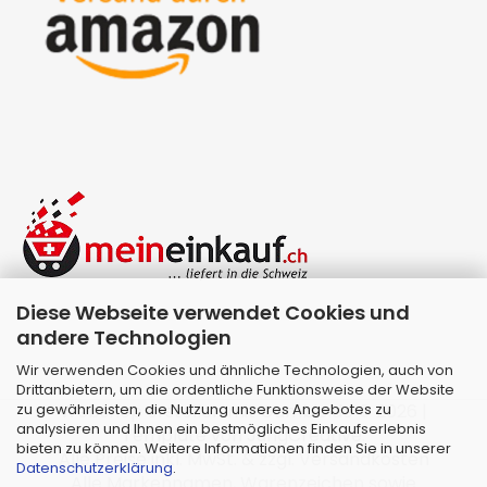
Diese Webseite verwendet Cookies und
andere Technologien
Wir verwenden Cookies und ähnliche Technologien, auch von
Drittanbietern, um die ordentliche Funktionsweise der Website
zu gewährleisten, die Nutzung unseres Angebotes zu
Webshop erstellen
mit Gambio.de © 2026 |
analysieren und Ihnen ein bestmögliches Einkaufserlebnis
Template von
JungCreative
.
bieten zu können. Weitere Informationen finden Sie in unserer
Alle Preise inkl. MwSt. & zzgl. Versandkosten
Datenschutzerklärung
.
Alle Markennamen, Warenzeichen sowie