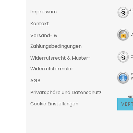
A
Impressum
Kontakt
D
Versand- &
Zahlungsbedingungen
O
Widerrufsrecht & Muster-
Widerrufsformular
W
W
AGB
Privatsphäre und Datenschutz
D
eine 25
Cookie Einstellungen
VER