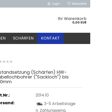
Login
Merkzettel
Ihr Warenkorb
0,00 EUR
SEN
SCHÄRFEN
KONTAKT
nstandsetzung (Schärfen) HW-
bellochbohrer ("Sackloch") bis
10mm
t.Nr.:
2014.10
ersand:
3-5 Arbeitstage
n. Zahlungseing.