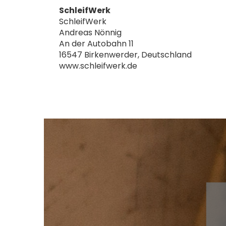
SchleifWerk
SchleifWerk
Andreas Nönnig
An der Autobahn 11
16547 Birkenwerder, Deutschland
www.schleifwerk.de