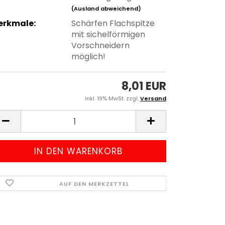
(Ausland abweichend)
erkmale:
Schärfen Flachspitze
mit sichelförmigen
Vorschneidern
möglich!
8,01 EUR
inkl. 19% MwSt. zzgl.
Versand
AUF DEN MERKZETTEL