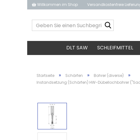
Willkommen im Shop
Versandkostenfreie Lieferu
Geben
Sie
einen
Suchbegrif
DLT SAW
SCHLEIFMITTEL
ein...
»
»
»
Startseite
Schärfen
Bohrer (diverse)
Instandsetzung (Schärfen) HW-Dübellochbohrer ("Sa