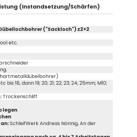
eistung (Instandsetzung/Schärfen)
Dübellochbohrer ("Sackloch") z2+2
ool etc.
Vorschneider
ng.
llhartmetalldübelbohrer)
; 5 etc bis 18, dann 19; 20; 21; 22; 23; 24; 25mm; M10;
; Trockenschliff
b legen
chen
 an:
SchleifWerk Andreas Nönnig, An der
reneingang nach ca. 4 bis 7 Arbeitstagen