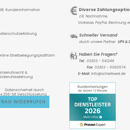
Diverse Zahlungsopti
GB Kundeninformation
z.B. Nachnahme,
Vorkasse,
PayPal, Rechnung et
atenschutzerklärung
Schneller Versand
durch unsere Partner
UPS & 
Haben Sie Fragen?
nline Streitbeilegungsplattform
Tel
.: 03303 - 541246
Fax
: 03303 - 5060574
iderrufsrecht &
E-Mail:
Info@schleifwerk.de
iderrufsbelehrung
atensicherheit durch
6-bit Verschlüsselung
TRAG WIDERRUFEN