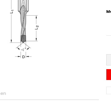
M
nen