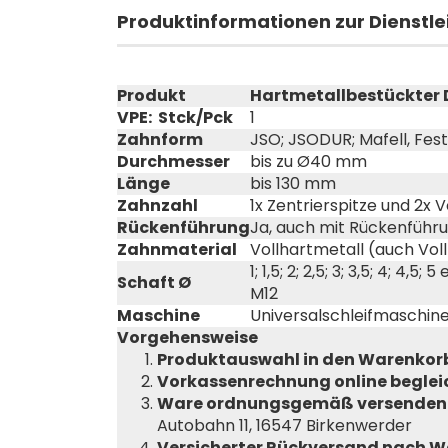
Produktinformationen zur Dienstl
Produkt
Hartmetallbestückter 
VPE: Stck/Pck
1
Zahnform
JSO; JSODUR; Mafell, Fest
Durchmesser
bis zu Ø40 mm
Länge
bis 130 mm
Zahnzahl
1x Zentrierspitze und 2x 
Rückenführung
Ja, auch mit Rückenführu
Zahnmaterial
Vollhartmetall (auch Vo
1; 1,5; 2; 2,5; 3; 3,5; 4; 4,5
Schaft Ø
M12
Maschine
Universalschleifmaschine
Vorgehensweise
Produktauswahl in den Warenkor
Vorkassenrechnung online beglei
Ware ordnungsgemäß versenden
Autobahn 11, 16547 Birkenwerder
Versicherter Rückversand nach Wa