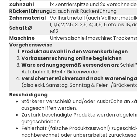
Zahnzahl
1x Zentrierspitze und 2x Vorschneide
Rückenführung
Ja, auch mit Rückenführung.
Zahnmaterial
Vollhartmetall (auch Vollhartmetal
1; 1,5; 2; 2,5; 3; 3,5; 4; 4,5; 5 etc bis 18
Schaft Ø
M12
Maschine
Universalschleifmaschine; Trockensc
Vorgehensweise
Produktauswahl in den Warenkorb legen
Vorkassenrechnung online begleichen
Ware ordnungsgemäß versenden an:
Schlei
Autobahn 11, 16547 Birkenwerder
Versicherter Rückversand nach Wareneingan
(also exkl. Samstag, Sonntag & Feier-/Brückent
Beschädigung
Stärkerer Verschleiß und/oder Ausbrüche an Z
ausgeschliffen werden.
Zu stark beschädigte Produkte werden abgelehn
gutgeschrieben.
Fehlerhaft (falsche Produktauswahl) zugeschi
nachberechnet oder unberarbeitet zurückgesa