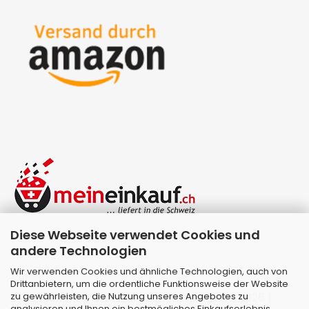
Diese Webseite verwendet Cookies und
andere Technologien
Wir verwenden Cookies und ähnliche Technologien, auch von
Drittanbietern, um die ordentliche Funktionsweise der Website
zu gewährleisten, die Nutzung unseres Angebotes zu
Webshop erstellen
mit Gambio.de © 2026 |
analysieren und Ihnen ein bestmögliches Einkaufserlebnis