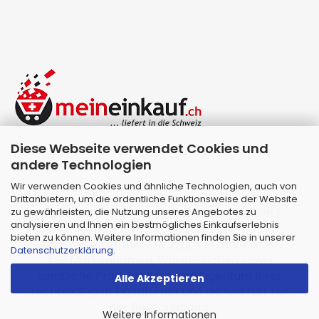
Diese Webseite verwendet Cookies und
andere Technologien
Wir verwenden Cookies und ähnliche Technologien, auch von
Drittanbietern, um die ordentliche Funktionsweise der Website
zu gewährleisten, die Nutzung unseres Angebotes zu
Webshop erstellen
mit Gambio.de © 2026 |
analysieren und Ihnen ein bestmögliches Einkaufserlebnis
Template von
JungCreative
.
bieten zu können. Weitere Informationen finden Sie in unserer
Alle Preise inkl. MwSt. & zzgl. Versandkosten
Datenschutzerklärung
.
Alle Markennamen, Warenzeichen sowie
sämtliche Produktbilder sind Eigentum Ihrer
Alle Akzeptieren
rechtmäßigen Eigentümer und dienen hier nur
der Beschreibung.
Weitere Informationen