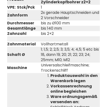
Zylinderkopfbohrer z2+2
VPE: Stck/Pck
1
2x gerade Hauptschneiden und
Zahnform
2 Vorschneider
Durchmesser
bis zu Ø100 mm
Gesamtlänge
bis 140 mm
Zahnzahl
bis 2+2
Zahnmaterial
Vollhartmetall
1; 1,5; 2; 2,5; 3; 3,5; 4; 4,5; 5 etc bis
Schaft Ø
18, dann 19; 20; 21; 22; 23; 24;
25mm; M10; M12
Universalschleifmaschine;
Maschine
Trockenschliff
Produktauswahl in den
Warenkorb legen
Vorkassenrechnung
online begleichen
Ware ordnungsgemäß
versenden an: