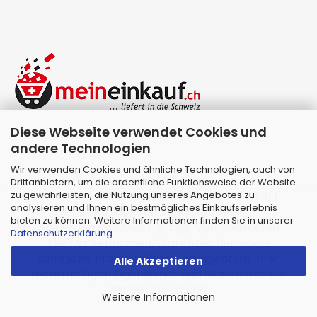
Diese Webseite verwendet Cookies und
andere Technologien
Wir verwenden Cookies und ähnliche Technologien, auch von
Drittanbietern, um die ordentliche Funktionsweise der Website
zu gewährleisten, die Nutzung unseres Angebotes zu
Webshop erstellen
mit Gambio.de © 2026 |
analysieren und Ihnen ein bestmögliches Einkaufserlebnis
Template von
JungCreative
.
bieten zu können. Weitere Informationen finden Sie in unserer
Alle Preise inkl. MwSt. & zzgl. Versandkosten
Datenschutzerklärung
.
Alle Markennamen, Warenzeichen sowie
sämtliche Produktbilder sind Eigentum Ihrer
Alle Akzeptieren
rechtmäßigen Eigentümer und dienen hier nur
der Beschreibung.
Weitere Informationen