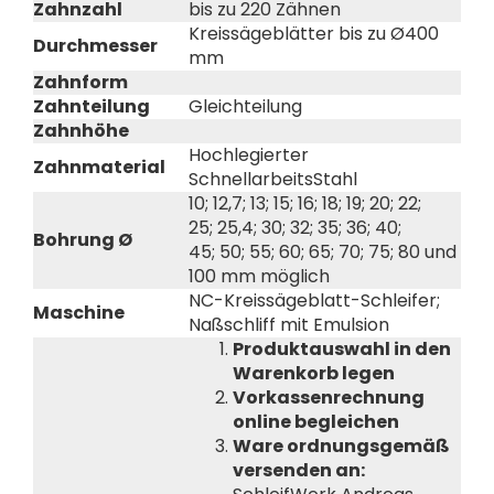
Zahnzahl
bis zu 220 Zähnen
Kreissägeblätter bis zu Ø400
Durchmesser
mm
Zahnform
Zahnteilung
Gleichteilung
Zahnhöhe
Hochlegierter
Zahnmaterial
SchnellarbeitsStahl
10; 12,7; 13; 15; 16; 18; 19; 20; 22;
25; 25,4; 30; 32; 35; 36; 40;
Bohrung Ø
45; 50; 55; 60; 65; 70; 75; 80 und
100 mm möglich
NC-Kreissägeblatt-Schleifer;
Maschine
Naßschliff mit Emulsion
Produktauswahl in den
Warenkorb legen
Vorkassenrechnung
online begleichen
Ware ordnungsgemäß
versenden an: