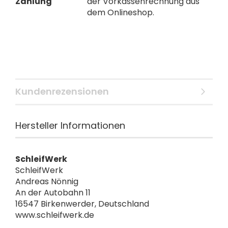
Zahlung
der Vorkassenrechnung aus
dem Onlineshop.
Kundenrezensionen
Hersteller Informationen
SchleifWerk
SchleifWerk
Andreas Nönnig
An der Autobahn 11
16547 Birkenwerder, Deutschland
www.schleifwerk.de