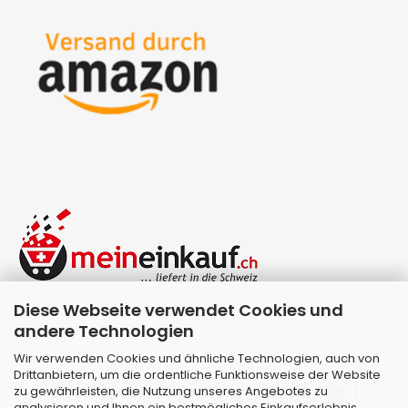
Diese Webseite verwendet Cookies und
andere Technologien
Wir verwenden Cookies und ähnliche Technologien, auch von
Drittanbietern, um die ordentliche Funktionsweise der Website
zu gewährleisten, die Nutzung unseres Angebotes zu
Webshop erstellen
mit Gambio.de © 2026 |
analysieren und Ihnen ein bestmögliches Einkaufserlebnis