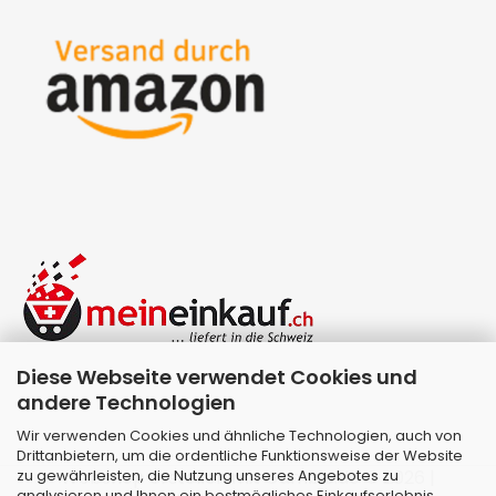
Diese Webseite verwendet Cookies und
andere Technologien
Wir verwenden Cookies und ähnliche Technologien, auch von
Drittanbietern, um die ordentliche Funktionsweise der Website
zu gewährleisten, die Nutzung unseres Angebotes zu
Webshop erstellen
mit Gambio.de © 2026 |
analysieren und Ihnen ein bestmögliches Einkaufserlebnis