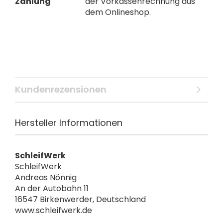
Zahlung
der Vorkassenrechnung aus
dem Onlineshop.
Kundenrezensionen
Hersteller Informationen
SchleifWerk
SchleifWerk
Andreas Nönnig
An der Autobahn 11
16547 Birkenwerder, Deutschland
www.schleifwerk.de