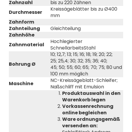
Zahnzahl
bis zu 220 Zähnen
Kreissägeblätter bis zu Ø400
Durchmesser
mm
Zahnform
Zahnteilung
Gleichteilung
Zahnhöhe
Hochlegierter
Zahnmaterial
SchnellarbeitsStahl
10; 12,7; 13; 15; 16; 18; 19; 20; 22;
25; 25,4; 30; 32; 35; 36; 40;
Bohrung Ø
45; 50; 55; 60; 65; 70; 75; 80 und
100 mm möglich
NC-Kreissägeblatt-Schleifer;
Maschine
Naßschliff mit Emulsion
Produktauswahl in den
Warenkorb legen
Vorkassenrechnung
online begleichen
Ware ordnungsgemäß
versenden an: