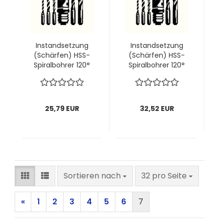
Instandsetzung
Instandsetzung
(Schärfen) HSS-
(Schärfen) HSS-
Spiralbohrer 120°
Spiralbohrer 120°
bis Ø50 mm z2
bis Ø60 mm z2
25,79 EUR
32,52 EUR
Sortieren nach
pro Seite
Sortieren nach
32 pro Seite
«
1
2
3
4
5
6
7