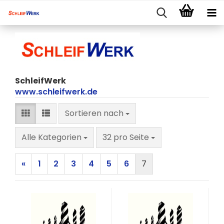
SchleifWerk
www.schleifwerk.de
Sortieren nach
Sortieren nach
pro Seite
Alle Kategorien
32 pro Seite
«
1
2
3
4
5
6
7