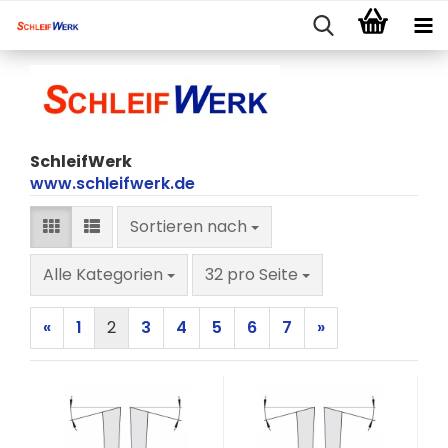
SchleifWerk
www.schleifwerk.de
Sortieren nach
Sortieren nach
pro Seite
Alle Kategorien
32 pro Seite
«
1
2
3
4
5
6
7
»