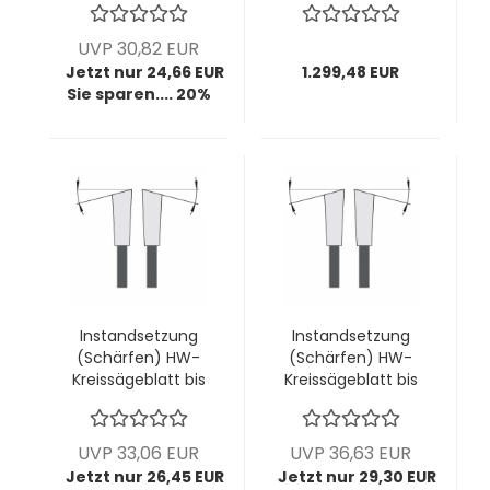
4,4mm Breite; bis
"volle Schneide"
48 Zähne (diverse
AIGNER; 1 VPE = 50
UVP 30,82 EUR
Zahnformen)
Stück
Jetzt nur 24,66 EUR
1.299,48 EUR
Sie sparen.... 20%
Instandsetzung
Instandsetzung
(Schärfen) HW-
(Schärfen) HW-
Kreissägeblatt bis
Kreissägeblatt bis
Ø400mm; bis
Ø400mm; bis
4,4mm Breite; bis
4,4mm Breite; bis
54 Zähne (diverse
60 Zähne (diverse
UVP 33,06 EUR
UVP 36,63 EUR
Zahnformen)
Zahnformen)
Jetzt nur 26,45 EUR
Jetzt nur 29,30 EUR