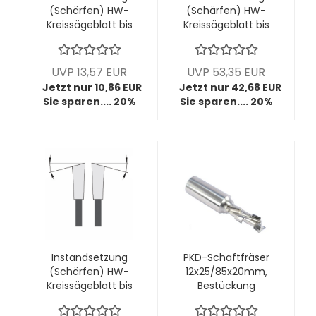
(Schärfen) HW-
(Schärfen) HW-
Kreissägeblatt bis
Kreissägeblatt bis
Ø400mm; bis
Ø400mm; bis
4,4mm Breite; bis
4,4mm Breite; bis
12 Zähne (diverse
102 Zähne (diverse
UVP 13,57 EUR
UVP 53,35 EUR
Zahnformen) -
Zahnformen)
Jetzt nur 10,86 EUR
Jetzt nur 42,68 EUR
Kopie
Sie sparen.... 20%
Sie sparen.... 20%
Instandsetzung
PKD-Schaftfräser
(Schärfen) HW-
12x25/85x20mm,
Kreissägeblatt bis
Bestückung
Ø400mm; bis
2,5mm, z1+1 rechts;
4,4mm Breite; bis
1 VPE = 1 Stck