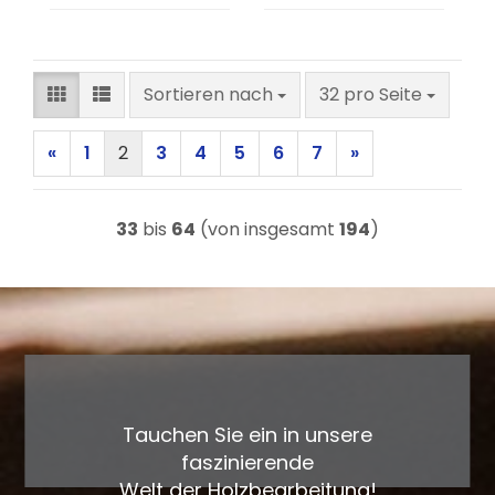
Sortieren nach
pro Seite
Sortieren nach
32 pro Seite
«
1
2
3
4
5
6
7
»
33
bis
64
(von insgesamt
194
)
Tauchen Sie ein in unsere
faszinierende
Welt der Holzbearbeitung!