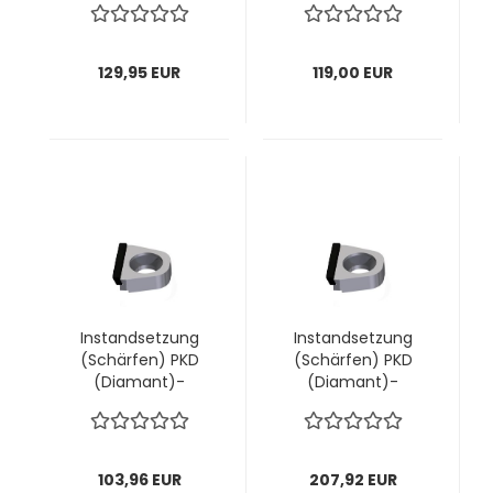
"volle Schneide"
PRO "volle
AIGNER; 1 VPE = 5
Schneide" AIGNER; 1
Stück
VPE = 4 Stück
129,95 EUR
119,00 EUR
Instandsetzung
Instandsetzung
(Schärfen) PKD
(Schärfen) PKD
(Diamant)-
(Diamant)-
Wechselmesser
Wechselmesser
"volle Schneide"
"volle Schneide"
AIGNER; 1 VPE = 4
AIGNER; 1 VPE = 8
Stück
Stück
103,96 EUR
207,92 EUR