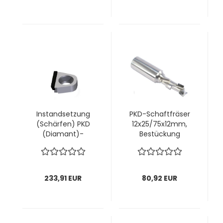
Instandsetzung
PKD-Schaftfräser
(Schärfen) PKD
12x25/75x12mm,
(Diamant)-
Bestückung
Wechselmesser
2,5mm, z1+1 links; 1
"volle Schneide"
VPE = 1 Stck
AIGNER; 1 VPE = 9
Stück
233,91 EUR
80,92 EUR