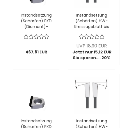
Instandsetzung
Instandsetzung
(Schärfen) PKD
(Schärfen) HW-
(Diamant)-
Kreissägeblatt bis
Wechselmesser
Ø400mm; bis
"volle Schneide"
4,4mm Breite; bis
AIGNER; 1 VPE = 18
20 Zähne (diverse
UVP 18,90 EUR
Stück
Zahnformen)
467,81 EUR
Jetzt nur 15,12 EUR
Sie sparen.... 20%
Instandsetzung
Instandsetzung
(Schärfen) PKD
(Schärfen) HW-