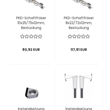
PKD-Schaftfräser
PKD-Schaftfräser
10x25/75x12mm,
8x22/72x12mm,
Bestückung
Bestückung
2,5mm, z1+1 rechts;
2,5mm, z1+1 rechts;
1 VPE = 1 Stck
1 VPE = 1 Stck
80,92 EUR
117,81 EUR
Instandsetzung
Instandsetzung