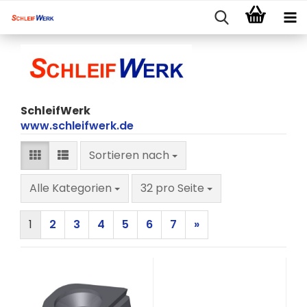
SchleifWerk
www.schleifwerk.de
Sortieren nach
Sortieren nach
pro Seite
Alle Kategorien
32 pro Seite
1
2
3
4
5
6
7
»