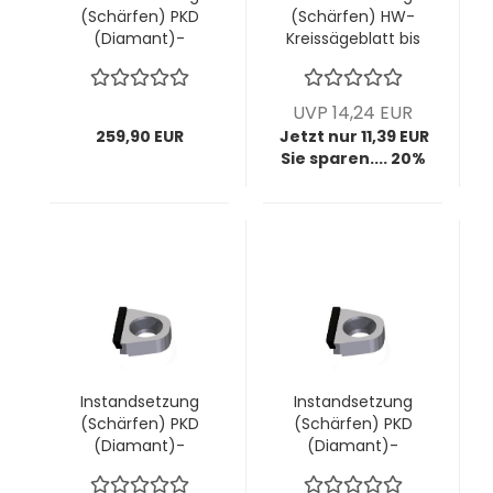
(Schärfen) PKD
(Schärfen) HW-
(Diamant)-
Kreissägeblatt bis
Wechselmesser
Ø400mm; bis
"volle Schneide"
4,4mm Breite; bis
AIGNER; 1 VPE = 10
12 Zähne (diverse
UVP 14,24 EUR
Stück
Zahnformen)
259,90 EUR
Jetzt nur 11,39 EUR
Sie sparen.... 20%
Instandsetzung
Instandsetzung
(Schärfen) PKD
(Schärfen) PKD
(Diamant)-
(Diamant)-
Wechselmesser
Wechselmesser
"volle Schneide"
"volle Schneide"