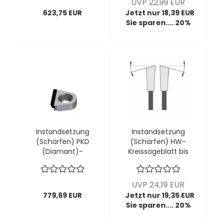
UVP 22,99 EUR
Stück
Zahnformen)
623,75 EUR
Jetzt nur 18,39 EUR
Sie sparen.... 20%
Instandsetzung
Instandsetzung
(Schärfen) PKD
(Schärfen) HW-
(Diamant)-
Kreissägeblatt bis
Wechselmesser
Ø400mm; bis
"volle Schneide"
4,4mm Breite; bis
AIGNER; 1 VPE = 30
30 Zähne (diverse
UVP 24,19 EUR
Stück
Zahnformen)
779,69 EUR
Jetzt nur 19,35 EUR
Sie sparen.... 20%