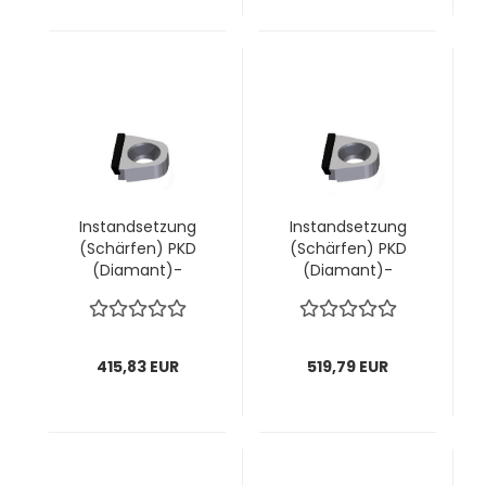
Instandsetzung
Instandsetzung
(Schärfen) PKD
(Schärfen) PKD
(Diamant)-
(Diamant)-
Wechselmesser
Wechselmesser
"volle Schneide"
"volle Schneide"
AIGNER; 1 VPE = 16
AIGNER; 1 VPE = 20
Stück
Stück
415,83 EUR
519,79 EUR