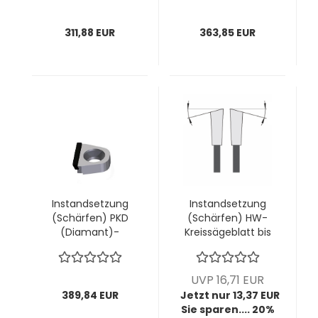
AIGNER; 1 VPE = 12
AIGNER; 1 VPE = 14
Stück
Stück
311,88 EUR
363,85 EUR
Instandsetzung
Instandsetzung
(Schärfen) PKD
(Schärfen) HW-
(Diamant)-
Kreissägeblatt bis
Wechselmesser
Ø400mm; bis
"volle Schneide"
4,4mm Breite; bis
AIGNER; 1 VPE = 15
16 Zähne (diverse
UVP 16,71 EUR
Stück
Zahnformen)
389,84 EUR
Jetzt nur 13,37 EUR
Sie sparen.... 20%