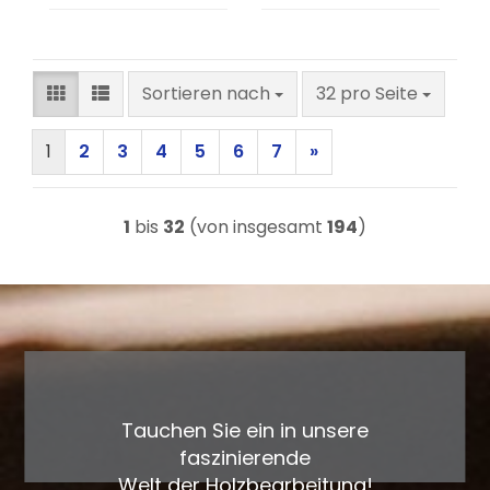
Sortieren nach
pro Seite
Sortieren nach
32 pro Seite
1
2
3
4
5
6
7
»
1
bis
32
(von insgesamt
194
)
Tauchen Sie ein in unsere
faszinierende
Welt der Holzbearbeitung!