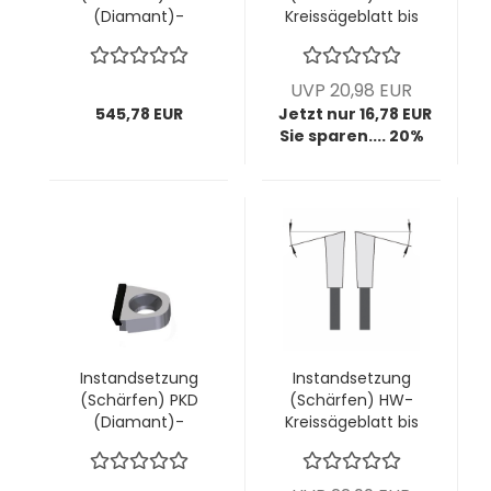
(Diamant)-
Kreissägeblatt bis
Wechselmesser
Ø400mm; bis
"volle Schneide"
4,4mm Breite; bis
AIGNER; 1 VPE = 21
24 Zähne (diverse
UVP 20,98 EUR
Stück
Zahnformen)
545,78 EUR
Jetzt nur 16,78 EUR
Sie sparen.... 20%
Instandsetzung
Instandsetzung
(Schärfen) PKD
(Schärfen) HW-
(Diamant)-
Kreissägeblatt bis
Wechselmesser
Ø400mm; bis
"volle Schneide"
4,4mm Breite; bis
AIGNER; 1 VPE = 24
28 Zähne (diverse