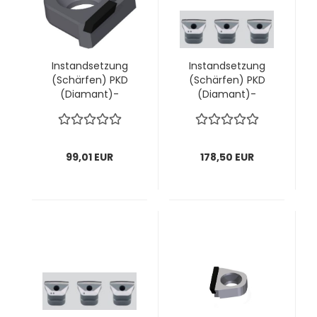
Instandsetzung
Instandsetzung
(Schärfen) PKD
(Schärfen) PKD
(Diamant)-
(Diamant)-
Wechselmesser
Wechselmesser-
"halbe Schneide"
PRO "volle
AIGNER; 1 VPE = 4
Schneide" AIGNER; 1
Stück
VPE = 6 Stück
99,01 EUR
178,50 EUR