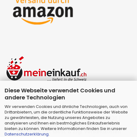
Diese Webseite verwendet Cookies und
andere Technologien
Wir verwenden Cookies und ähnliche Technologien, auch von
Drittanbietern, um die ordentliche Funktionsweise der Website
zu gewährleisten, die Nutzung unseres Angebotes zu
Webshop erstellen
mit Gambio.de © 2026 |
analysieren und Ihnen ein bestmögliches Einkaufserlebnis
Template von
JungCreative
.
bieten zu können. Weitere Informationen finden Sie in unserer
Alle Preise inkl. MwSt. & zzgl. Versandkosten
Datenschutzerklärung
.