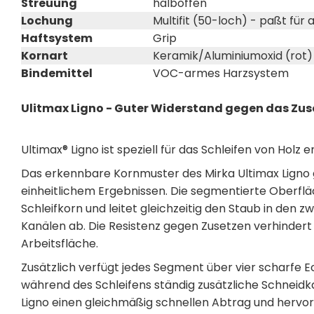
Streuung
halboffen
Lochung
Multifit (50-loch) - paßt für
Haftsystem
Grip
Kornart
Keramik/Aluminiumoxid (rot)
Bindemittel
VOC-armes Harzsystem
Ulitmax Ligno - Guter Widerstand gegen das Zus
Ultimax® Ligno ist speziell für das Schleifen von Holz e
Das erkennbare Kornmuster des Mirka Ultimax Ligno 
einheitlichem Ergebnissen. Die segmentierte Oberflä
Schleifkorn und leitet gleichzeitig den Staub in de
Kanälen ab. Die Resistenz gegen Zusetzen verhinder
Arbeitsfläche.
Zusätzlich verfügt jedes Segment über vier scharfe 
während des Schleifens ständig zusätzliche Schneidk
Ligno einen gleichmäßig schnellen Abtrag und hervorr