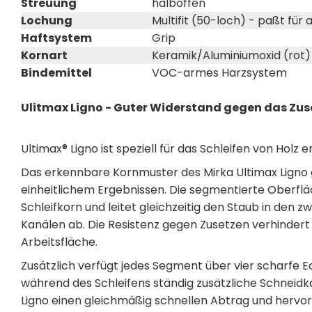
Streuung
halboffen
Lochung
Multifit (50-loch) - paßt für
Haftsystem
Grip
Kornart
Keramik/Aluminiumoxid (rot)
Bindemittel
VOC-armes Harzsystem
Ulitmax Ligno - Guter Widerstand gegen das Zus
Ultimax® Ligno ist speziell für das Schleifen von Holz e
Das erkennbare Kornmuster des Mirka Ultimax Ligno 
einheitlichem Ergebnissen. Die segmentierte Oberflä
Schleifkorn und leitet gleichzeitig den Staub in de
Kanälen ab. Die Resistenz gegen Zusetzen verhinder
Arbeitsfläche.
Zusätzlich verfügt jedes Segment über vier scharfe 
während des Schleifens ständig zusätzliche Schneidk
Ligno einen gleichmäßig schnellen Abtrag und hervorr