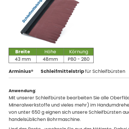
Breite
Höhe
Körnung
43 mm
48mm
P80 - 280
Arminius®
Schleifmittelstrip
für Schleifbürsten
:
Anwendung
Mit unserer Schleifbürste bearbeiten Sie alle Oberfläch
Mineralwerkstoffe und vieles mehr) im Handumdrehe
von unter 650 g eignen sich unsere Schleifbürsten auc
handelsüblichen Bohrmaschine.