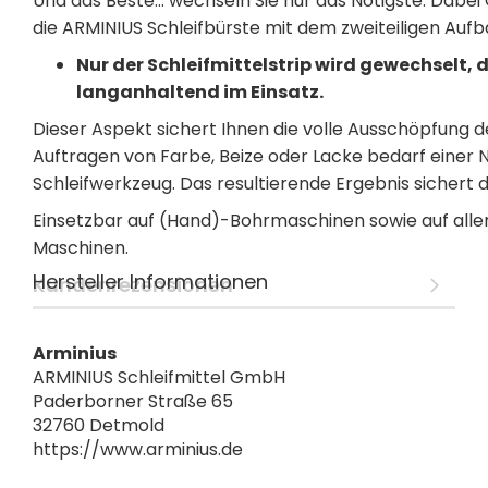
Und das Beste... wechseln Sie nur das Nötigste. Dabe
die ARMINIUS Schleifbürste mit dem zweiteiligen Auf
Nur der Schleifmittelstrip wird gewechselt, d
langanhaltend im Einsatz.
Dieser Aspekt sichert Ihnen die volle Ausschöpfung 
Auftragen von Farbe, Beize oder Lacke bedarf einer
Schleifwerkzeug. Das resultierende Ergebnis sichert d
Einsetzbar auf (Hand)-Bohrmaschinen sowie auf alle
Maschinen.
Hersteller Informationen
Kundenrezensionen
Arminius
ARMINIUS Schleifmittel GmbH
Paderborner Straße 65
32760 Detmold
https://www.arminius.de