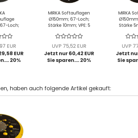
KA
MIRKA Softauflagen
MIRKA So
uflage
Ø150mm; 67-Loch;
Ø150mm;
67-Loch;
Stärke 10mm; VPE: 5
Stärke 5
tck/Pck
Stck/Pck
Stc
,97 EUR
UVP 75,52 EUR
UVP 77
 29,58 EUR
Jetzt nur 60,42 EUR
Jetzt nur
n.... 20%
Sie sparen.... 20%
Sie spar
ten, haben auch folgende Artikel gekauft: