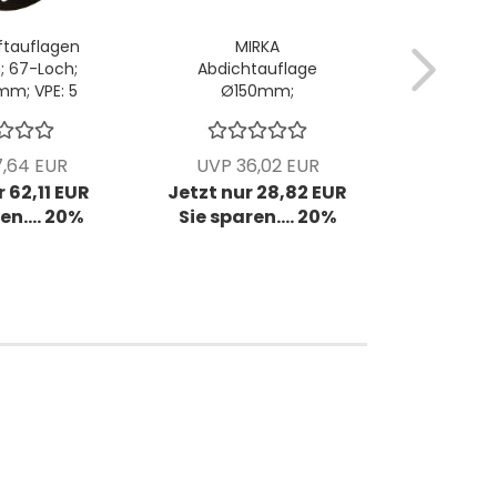
ftauflagen
MIRKA
MIRKA S
 67-Loch;
Abdichtauflage
GRIP
mm; VPE: 5
Ø150mm;
Ø150mm
k/Pck
ungelocht, Stärke
61-Loc
5mm; VPE: 5
Gewin
Stck/Pck
St
,64 EUR
UVP 36,02 EUR
UVP 8
 62,11 EUR
Jetzt nur 28,82 EUR
Jetzt nu
en.... 20%
Sie sparen.... 20%
Sie spa