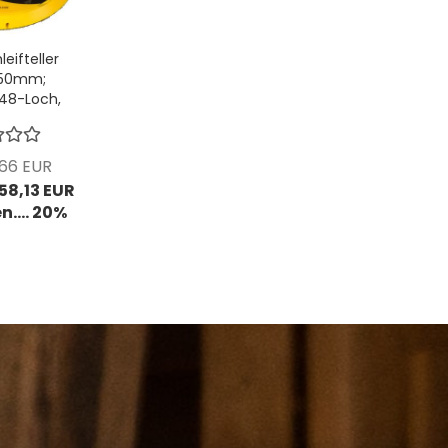
eifteller
150mm;
48-Loch,
VPE: 1
/Pck
,66 EUR
 58,13 EUR
n.... 20%