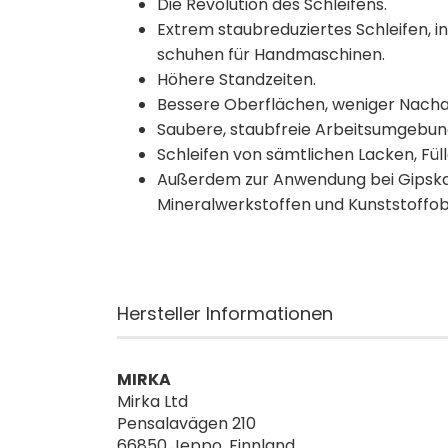
Die Revolution des Schleifens.
Extrem staubreduziertes Schleifen, i
schuhen für Handmaschinen.
Höhere Standzeiten.
Bessere Oberflächen, weniger Nacha
Saubere, staubfreie Arbeitsumgebun
Schleifen von sämtlichen Lacken, Fül
Außerdem zur Anwendung bei Gipskar
Mineralwerkstoffen und Kunststoffo
Hersteller Informationen
MIRKA
Mirka Ltd
Pensalavägen 210
66850 Jeppo, Finnland