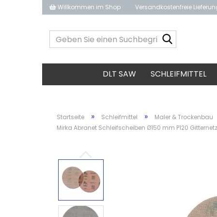
Willkommen im Shop
Versandkostenfreie Lieferu
Geben
Sie
einen
Suchbegrif
DLT SAW
SCHLEIFMITTEL
ein...
»
»
Startseite
Schleifmittel
Maler & Trockenbau
Mirka Abranet Schleifscheiben Ø150 mm P120 Gitternetz;