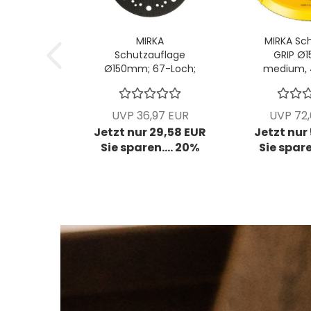
MIRKA
MIRKA Schl
Schutzauflage
GRIP Ø
Ø150mm; 67-Loch;
medium, 
VPE: 5 Stck/Pck
5/16"; 
Stck
UVP 36,97 EUR
UVP 72
Jetzt nur 29,58 EUR
Jetzt nur
Sie sparen.... 20%
Sie spare