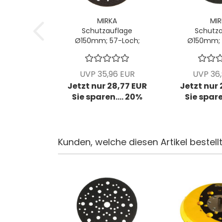
MIRKA
MIR
Schutzauflage
Schutza
Ø150mm; 57-Loch;
Ø150mm; 
VPE: 5 Stck/Pck
VPE: 5 S
UVP 35,96 EUR
UVP 36
Jetzt nur 28,77 EUR
Jetzt nur
Sie sparen.... 20%
Sie spare
Kunden, welche diesen Artikel bestell