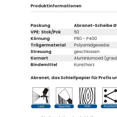
Produktinformationen
Packung
Abranet-Scheibe Ø 
VPE: Stck/Pck
50
Körnung
P80 - P400
Trägermaterial
Polyamidgewebe
Streuung
geschlossen
Kornart
Aluminiumoxid (grau
Bindemittel
Kunstharz
Abranet, das Schleifpapier für Profis