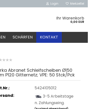
Login
Merkzettel
Ihr Warenkorb
0,00 EUR
SEN
SCHÄRFEN
KONTAKT
rka Abranet Schleifscheiben Ø150
 P120 Gitternetz; VPE: 50 Stck/Pck
t.Nr.:
5424105012
ersand:
3-5 Arbeitstage
n. Zahlungseing.
(Ausland abweichend)