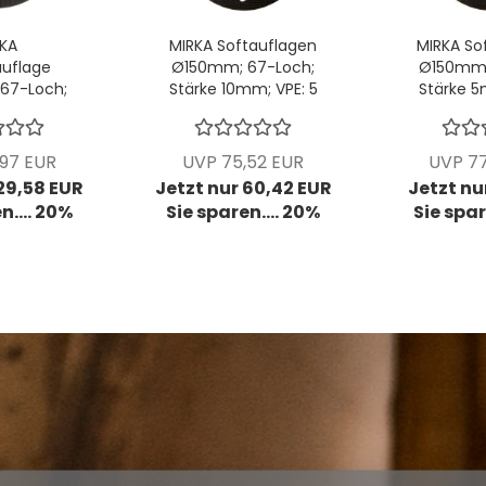
KA
MIRKA Softauflagen
MIRKA So
uflage
Ø150mm; 67-Loch;
Ø150mm;
67-Loch;
Stärke 10mm; VPE: 5
Stärke 5
tck/Pck
Stck/Pck
Stc
,97 EUR
UVP 75,52 EUR
UVP 77
 29,58 EUR
Jetzt nur 60,42 EUR
Jetzt nur
n.... 20%
Sie sparen.... 20%
Sie spar