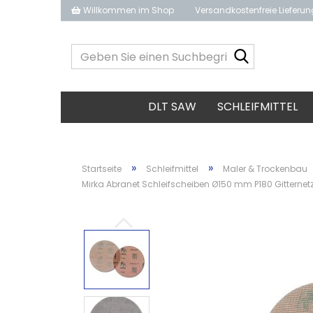
Willkommen im Shop
Versandkostenfreie Lieferu
Geben
Sie
einen
Suchbegrif
DLT SAW
SCHLEIFMITTEL
ein...
»
»
Startseite
Schleifmittel
Maler & Trockenbau
Mirka Abranet Schleifscheiben Ø150 mm P180 Gitternetz