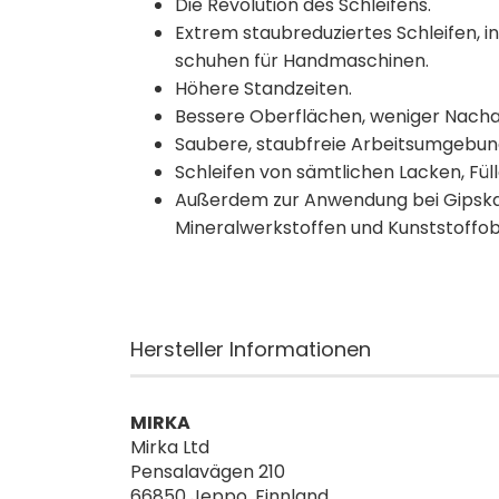
Die Revolution des Schleifens.
Extrem staubreduziertes Schleifen, i
schuhen für Handmaschinen.
Höhere Standzeiten.
Bessere Oberflächen, weniger Nacha
Saubere, staubfreie Arbeitsumgebun
Schleifen von sämtlichen Lacken, Fül
Außerdem zur Anwendung bei Gipskar
Mineralwerkstoffen und Kunststoffo
Hersteller Informationen
MIRKA
Mirka Ltd
Pensalavägen 210
66850 Jeppo, Finnland