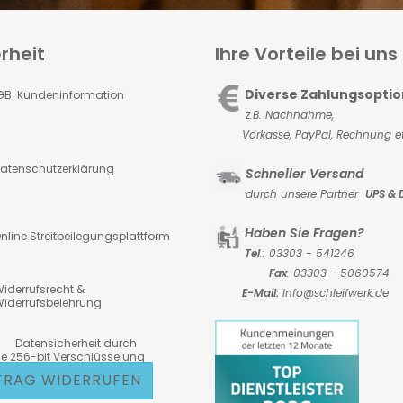
rheit
Ihre Vorteile bei uns
Diverse Zahlungsopti
GB Kundeninformation
z.B. Nachnahme,
Vorkasse,
PayPal, Rechnung et
atenschutzerklärung
Schneller Versand
durch unsere Partner
UPS & 
Haben Sie Fragen?
nline Streitbeilegungsplattform
Tel
.: 03303 - 541246
Fax
: 03303 - 5060574
iderrufsrecht &
E-Mail:
Info@schleifwerk.de
iderrufsbelehrung
atensicherheit durch
6-bit Verschlüsselung
TRAG WIDERRUFEN