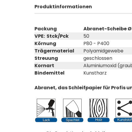
Produktinformationen
Packung
Abranet-Scheibe Ø 
VPE: Stck/Pck
50
Körnung
P80 - P400
Trägermaterial
Polyamidgewebe
Streuung
geschlossen
Kornart
Aluminiumoxid (grau
Bindemittel
Kunstharz
Abranet, das Schleifpapier für Profis