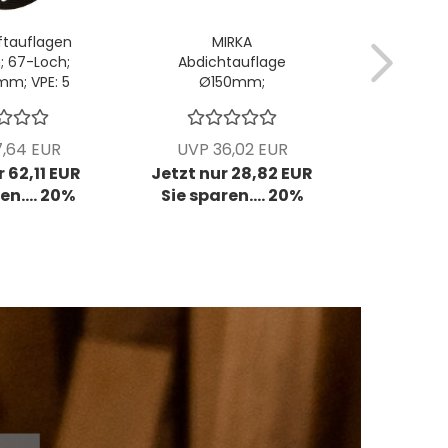
ftauflagen
MIRKA
MIRKA S
 67-Loch;
Abdichtauflage
GRIP
mm; VPE: 5
Ø150mm;
Ø150mm
k/Pck
ungelocht, Stärke
61-Loc
5mm; VPE: 5
Gewin
Stck/Pck
St
,64 EUR
UVP 36,02 EUR
UVP 8
 62,11 EUR
Jetzt nur 28,82 EUR
Jetzt nu
en.... 20%
Sie sparen.... 20%
Sie spa