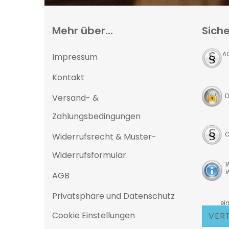
Mehr über...
Siche
A
Impressum
Kontakt
D
Versand- &
Zahlungsbedingungen
O
Widerrufsrecht & Muster-
Widerrufsformular
W
W
AGB
Privatsphäre und Datenschutz
D
eine 25
Cookie Einstellungen
VER