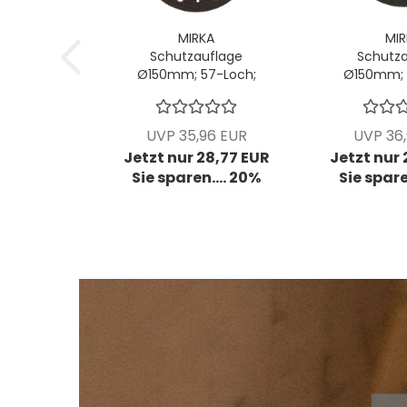
MIRKA
MIR
Schutzauflage
Schutza
Ø150mm; 57-Loch;
Ø150mm; 
VPE: 5 Stck/Pck
VPE: 5 S
UVP 35,96 EUR
UVP 36
Jetzt nur 28,77 EUR
Jetzt nur
Sie sparen.... 20%
Sie spare