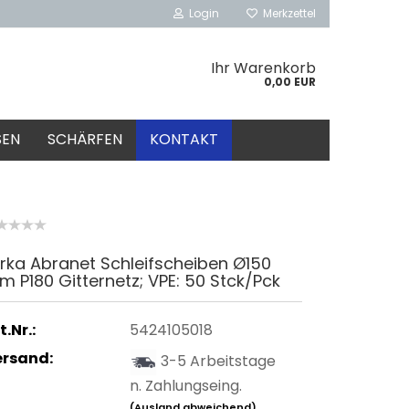
Login
Merkzettel
Ihr Warenkorb
0,00 EUR
SEN
SCHÄRFEN
KONTAKT
rka Abranet Schleifscheiben Ø150
 P180 Gitternetz; VPE: 50 Stck/Pck
t.Nr.:
5424105018
ersand:
3-5 Arbeitstage
n. Zahlungseing.
(Ausland abweichend)