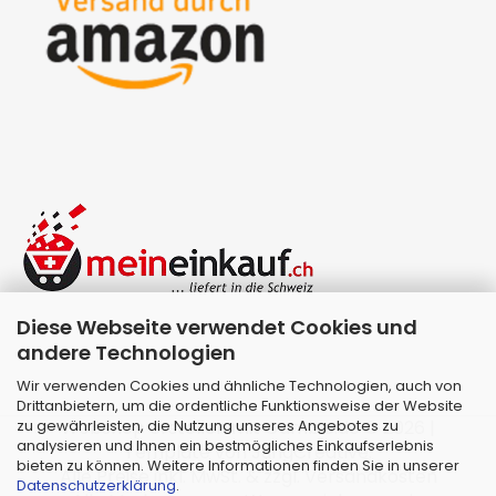
Diese Webseite verwendet Cookies und
andere Technologien
Wir verwenden Cookies und ähnliche Technologien, auch von
Drittanbietern, um die ordentliche Funktionsweise der Website
zu gewährleisten, die Nutzung unseres Angebotes zu
Webshop erstellen
mit Gambio.de © 2026 |
analysieren und Ihnen ein bestmögliches Einkaufserlebnis
Template von
JungCreative
.
bieten zu können. Weitere Informationen finden Sie in unserer
Alle Preise inkl. MwSt. & zzgl. Versandkosten
Datenschutzerklärung
.