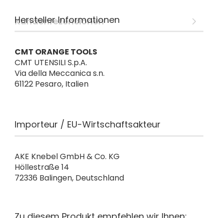
Hersteller Informationen
Kundenrezensionen
CMT ORANGE TOOLS
CMT UTENSILI S.p.A.
Via della Meccanica s.n.
61122 Pesaro, Italien
Importeur / EU-Wirtschaftsakteur
AKE Knebel GmbH & Co. KG
Höllestraße 14
72336 Balingen, Deutschland
Zu diesem Produkt empfehlen wir Ihnen: