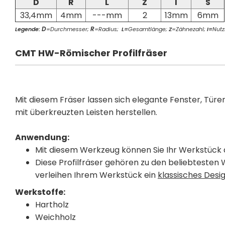
D
R
L
Z
I
S
33,4mm
4mm
---mm
2
13mm
6mm
D
R
Legende:
=Durchmesser;
=Radius;
L=
Gesamtlänge;
Z
=Zähnezahl;
I=
Nutz
CMT HW-Römischer Profilfräser
Mit diesem Fräser lassen sich elegante Fenster, Tür
mit überkreuzten Leisten herstellen.
Anwendung:
Mit diesem Werkzeug können Sie Ihr Werkstück 
Diese Profilfräser gehören zu den beliebteste
verleihen Ihrem Werkstück ein
klassisches Desig
Werkstoffe:
Hartholz
Weichholz