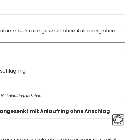
ufnahmedorn angesenkt ohne Anlaufring ohne
schlagring
bis Anlaufring;
S=
Schaft
 angesenkt mit Anlaufring ohne Anschlag
äser in spandickenbegrenzter Ver- sion mit 3