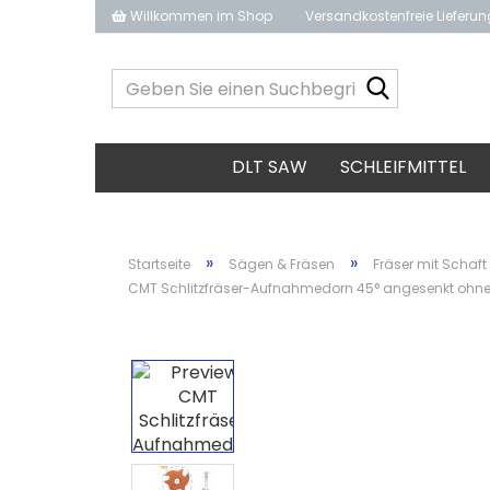
Willkommen im Shop
Versandkostenfreie Lieferu
Geben
Sie
einen
Suchbegrif
DLT SAW
SCHLEIFMITTEL
ein...
»
»
Startseite
Sägen & Fräsen
Fräser mit Schaft
CMT Schlitzfräser-Aufnahmedorn 45° angesenkt ohne 