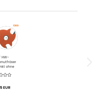
 HW-
nnutfräser
nkt ohne
 ohne
fring ;
2x8mm, z3
 1 VPE = 1
5 EUR
ck...