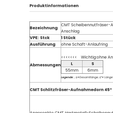
Produktinformationen
CMT Scheibennutfräser-A
Bezeichnung
Anschlag
VPE: Stck
1 Stück
Ausführung
ohne Schaft-Anlaufring
<<<<<<< Wichtig:ohne An
L
S
Abmessungen
55mm
6mm
Legende:
;
L=
Gesamtlänge;
L¹​=
Länge 
CMT Schlitzfräser-Aufnahmedorn 45°
Angesenkte CMT Hartmetall-Scheibennutfr