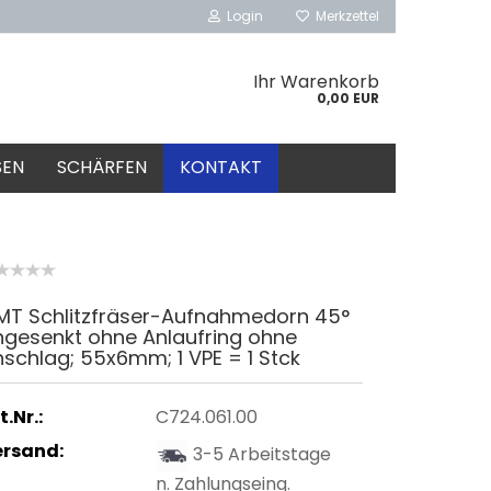
Login
Merkzettel
Ihr Warenkorb
0,00 EUR
SEN
SCHÄRFEN
KONTAKT
MT Schlitzfräser-Aufnahmedorn 45°
ngesenkt ohne Anlaufring ohne
schlag; 55x6mm; 1 VPE = 1 Stck
t.Nr.:
C724.061.00
ersand:
3-5 Arbeitstage
n. Zahlungseing.