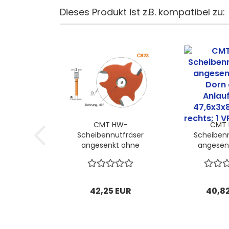
Dieses Produkt ist z.B. kompatibel zu:
CMT HW-
CMT
Scheibennutfräser
Scheibenn
angesenkt ohne
angesen
Dorn ohne
Dorn
Anlaufring ;
Anlauf
47,6x4x8mm, z3
47,6x3x
rechts; 1 VPE = 1
rechts; 1
42,25 EUR
40,8
Stck...
Stck