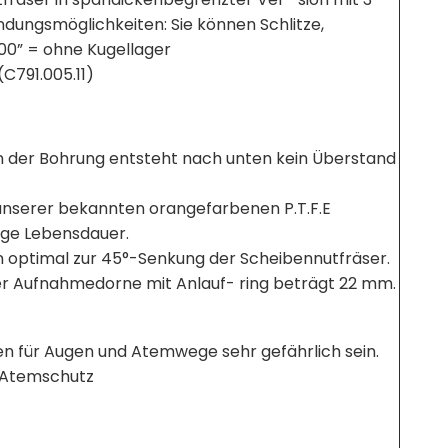
dungsmöglichkeiten: Sie können Schlitze,
00” = ohne Kugellager
C791.005.11)
n der Bohrung entsteht nach unten kein Überstand
it unserer bekannten orangefarbenen P.T.F.E
ange Lebensdauer.
ptimal zur 45°-Senkung der Scheibennutfräser.
 Aufnahmedorne mit Anlauf- ring beträgt 22 mm.
en für Augen und Atemwege sehr gefährlich sein.
d Atemschutz