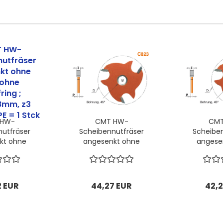
 HW-
CMT HW-
CMT
utfräser
Scheibennutfräser
Scheibe
kt ohne
angesenkt ohne
angese
 ohne
Dorn ohne
Dorn
ring ;
Anlaufring ;
Anlau
8mm, z3
47,6x6,4x8mm, z3
47,6x3,
 VPE = 1
rechts; 1 VPE = 1
rechts;
2 EUR
44,27 EUR
42,2
...
Stck...
St