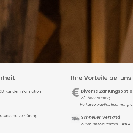
rheit
Ihre Vorteile bei uns
Diverse Zahlungsopti
GB Kundeninformation
z.B. Nachnahme,
Vorkasse,
PayPal, Rechnung et
atenschutzerklärung
Schneller Versand
durch unsere Partner
UPS & 