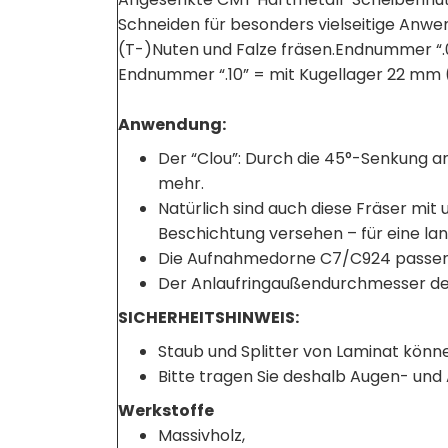
Schneiden für besonders vielseitige Anwen
(T-)Nuten und Falze fräsen.Endnummer “.
Endnummer “.10” = mit Kugellager 22 mm (
Anwendung:
Der “Clou”: Durch die 45°-Senkung a
mehr.
Natürlich sind auch diese Fräser m
Beschichtung versehen – für eine l
Die Aufnahmedorne C7/C924 passen o
Der Anlaufringaußendurchmesser der
SICHERHEITSHINWEIS:
Staub und Splitter von Laminat könn
Bitte tragen Sie deshalb Augen- un
Werkstoffe
Massivholz,