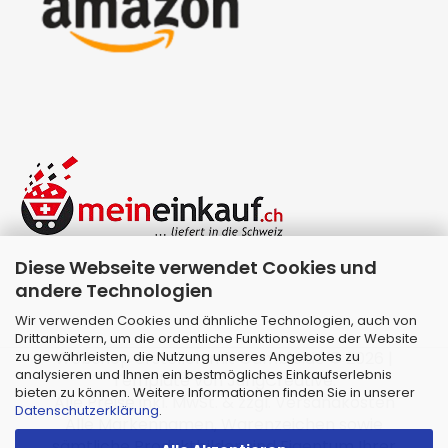
Diese Webseite verwendet Cookies und
andere Technologien
Wir verwenden Cookies und ähnliche Technologien, auch von
Drittanbietern, um die ordentliche Funktionsweise der Website
zu gewährleisten, die Nutzung unseres Angebotes zu
Webshop erstellen
mit Gambio.de © 2026 |
analysieren und Ihnen ein bestmögliches Einkaufserlebnis
Template von
JungCreative
.
bieten zu können. Weitere Informationen finden Sie in unserer
Alle Preise inkl. MwSt. & zzgl. Versandkosten
Datenschutzerklärung
.
Alle Markennamen, Warenzeichen sowie
sämtliche Produktbilder sind Eigentum Ihrer