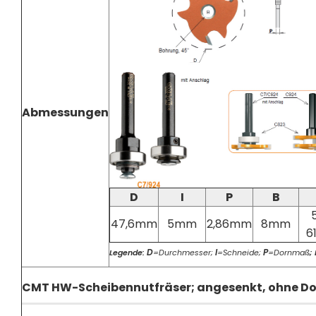
Abmessungen
D
I
P
B
47,6mm
5mm
2,86mm
8mm
6
D
I
P
Legende:
=Durchmesser;
=Schneide;
=Dornmaß
;
CMT HW-Scheibennutfräser; angesenkt, ohne Do