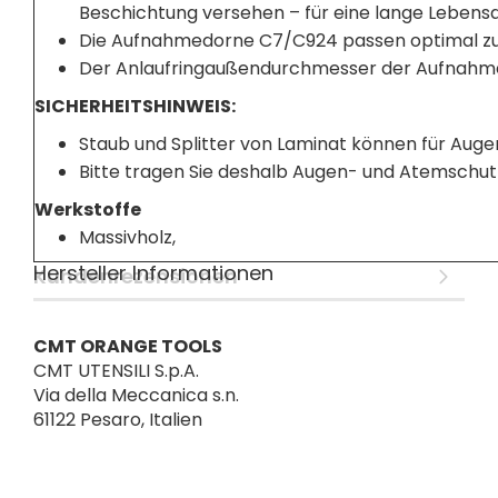
Beschichtung versehen – für eine lange Lebens
Die Aufnahmedorne C7/C924 passen optimal zur
Der Anlaufringaußendurchmesser der Aufnahmed
SICHERHEITSHINWEIS:
Staub und Splitter von Laminat können für Auge
Bitte tragen Sie deshalb Augen- und Atemschut
Werkstoffe
Massivholz,
Hersteller Informationen
Kundenrezensionen
CMT ORANGE TOOLS
CMT UTENSILI S.p.A.
Via della Meccanica s.n.
61122 Pesaro, Italien