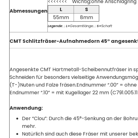
<<<<<<< Wichtig:ohne Anschlagring
L
S
Abmessungen
55mm
8mm
Legende:
;
L=
Gesamtlänge; ;
S=
Schaft
CMT Schlitzfräser-Aufnahmedorn 45° angesenkt
Angesenkte CMT Hartmetall-Scheibennutfräser in s
Schneiden für besonders vielseitige Anwendungsmögli
(T-)Nuten und Falze fräsen.Endnummer “.00” = ohne
Endnummer “.10” = mit Kugellager 22 mm (C791.005.11
Anwendung:
Der “Clou”: Durch die 45°-Senkung an der Bohru
mehr.
Natürlich sind auch diese Fräser mit unserer 