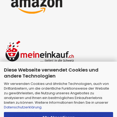
Diese Webseite verwendet Cookies und
andere Technologien
Wir verwenden Cookies und ähnliche Technologien, auch von
Drittanbietern, um die ordentliche Funktionsweise der Website
zu gewährleisten, die Nutzung unseres Angebotes zu
Webshop erstellen
mit Gambio.de © 2026 |
analysieren und Ihnen ein bestmögliches Einkaufserlebnis
Template von
JungCreative
.
bieten zu können. Weitere Informationen finden Sie in unserer
Alle Preise inkl. MwSt. & zzgl. Versandkosten
Datenschutzerklärung
.
Alle Markennamen, Warenzeichen sowie
sämtliche Produktbilder sind Eigentum Ihrer