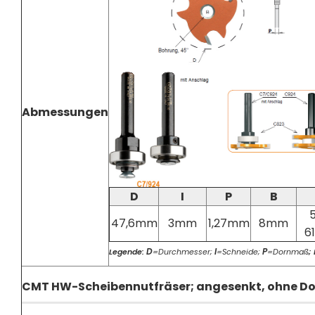
Abmessungen
D
I
P
B
5
47,6mm
3mm
1,27mm
8mm
6
D
I
P
Legende:
=Durchmesser;
=Schneide;
=Dornmaß
;
CMT HW-Scheibennutfräser; angesenkt, ohne Do