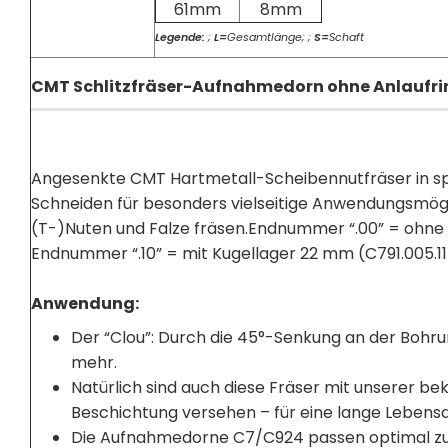
61mm
8mm
Legende:
;
L=
Gesamtlänge; ;
S=
Schaft
CMT Schlitzfräser-Aufnahmedorn ohne Anlaufri
Angesenkte CMT Hartmetall-Scheibennutfräser in s
Schneiden für besonders vielseitige Anwendungsmögli
(T-)Nuten und Falze fräsen.Endnummer “.00” = ohne
Endnummer “.10” = mit Kugellager 22 mm (C791.005.11
Anwendung:
Der “Clou”: Durch die 45°-Senkung an der Bohru
mehr.
Natürlich sind auch diese Fräser mit unserer 
Beschichtung versehen – für eine lange Lebens
Die Aufnahmedorne C7/C924 passen optimal zur