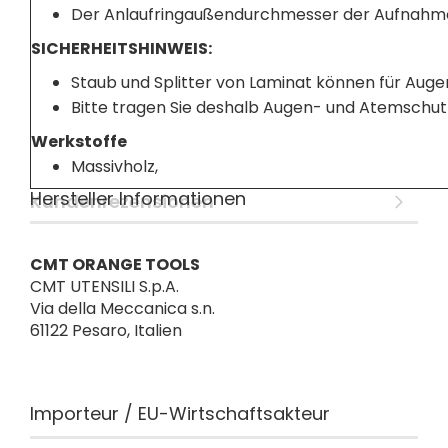
Der Anlaufringaußendurchmesser der Aufnahmed
SICHERHEITSHINWEIS:
Staub und Splitter von Laminat können für Auge
Bitte tragen Sie deshalb Augen- und Atemschut
Werkstoffe
Massivholz,
Hersteller Informationen
Kundenrezensionen
CMT ORANGE TOOLS
CMT UTENSILI S.p.A.
Via della Meccanica s.n.
61122 Pesaro, Italien
Importeur / EU-Wirtschaftsakteur