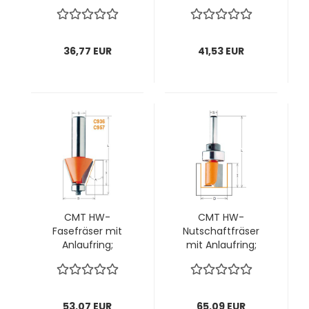
rechts; 1 VPE = 1
rechts; 1 VPE = 1
Stck
Stck
36,77 EUR
41,53 EUR
CMT HW-
CMT HW-
Fasefräser mit
Nutschaftfräser
Anlaufring;
mit Anlaufring;
31,7x9,5/53x8mm,
16x31,7/66,5x8mm,
z2 ; Winkel 45°, 1
z2 rechts; 1 VPE = 1
VPE = 1 Stck
Stck
53,07 EUR
65,09 EUR