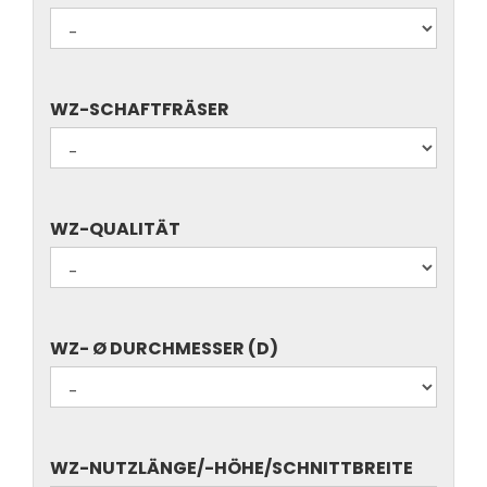
ART
(FRÄSER,
BOHRER..)
WZ-
WZ-SCHAFTFRÄSER
SCHAFTFRÄSER
WZ-
WZ-QUALITÄT
QUALITÄT
WZ-
WZ- Ø DURCHMESSER (D)
Ø
DURCHMESSER
(D)
WZ-
WZ-NUTZLÄNGE/-HÖHE/SCHNITTBREITE