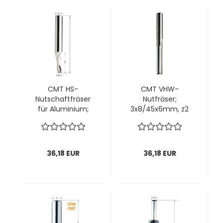
CMT HS-
CMT VHW-
Nutschaftfräser
Nutfräser;
für Aluminium;
3x8/45x6mm, z2
4x40/100x8mm, z1
rechts; 1 VPE = 1
rechts; 1 VPE = 1
Stck
Stck
36,18 EUR
36,18 EUR