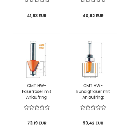
Stck
Stck
41,53 EUR
40,82 EUR
CMT HW-
CMT HW-
Fasefräser mit
Bündigfräser mit
Anlaufring;
Anlaufring;
45x18/66,5x12mm,
19x50,8/92x12mm,
z2 ; Winkel 45°, 1
z2 rechts; 1 VPE = 1
VPE = 1 Stck
Stck
73,19 EUR
93,42 EUR