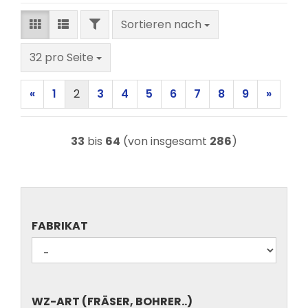
FILTER
Sortieren nach
Sortieren nach
pro Seite
32 pro Seite
«
1
2
3
4
5
6
7
8
9
»
33
bis
64
(von insgesamt
286
)
FABRIKAT
FABRIKAT
WZ-
WZ-ART (FRÄSER, BOHRER..)