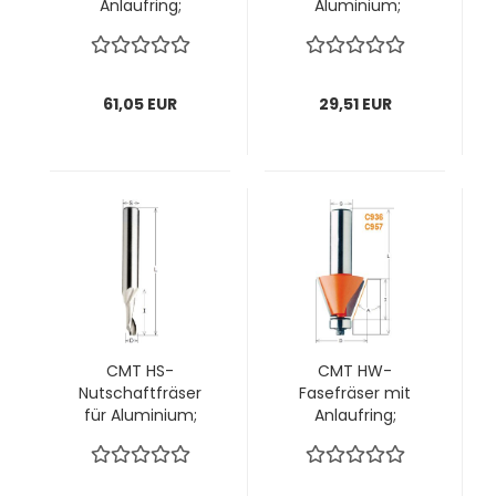
Anlaufring;
Aluminium;
19x20/57x6mm, z2
4x16(40)/90x8mm,
rechts; 1 VPE = 1
z1 rechts; 1 VPE = 1
Stck
Stck
61,05 EUR
29,51 EUR
CMT HS-
CMT HW-
Nutschaftfräser
Fasefräser mit
für Aluminium;
Anlaufring;
4x12/60x8mm, z1
19x11,5/54,9x8mm,
rechts; 1 VPE = 1
z2 ; Winkel 15°, 1 VPE
Stck
= 1 Stck