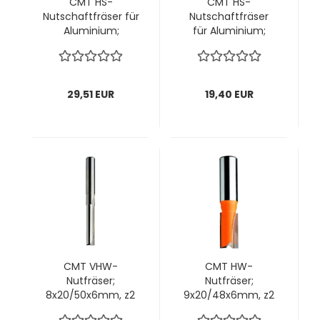
CMT HS-
CMT HS-
Nutschaftfräser für
Nutschaftfräser
Aluminium;
für Aluminium;
6x16(45)/90x8mm,
6x14/60x8mm, z1
z1 rechts; 1 VPE = 1
rechts; 1 VPE = 1
Stck
Stck
29,51 EUR
19,40 EUR
CMT VHW-
CMT HW-
Nutfräser;
Nutfräser;
8x20/50x6mm, z2
9x20/48x6mm, z2
rechts; 1 VPE = 1
rechts; 1 VPE = 1