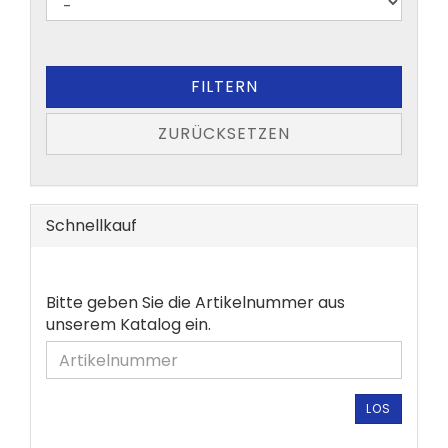
FILTERN
ZURÜCKSETZEN
Schnellkauf
BITTE
Bitte geben Sie die Artikelnummer aus
GEBEN
unserem Katalog ein.
SIE
DIE
ARTIKELNUMMER
AUS
LOS
UNSEREM