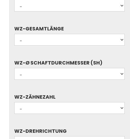
NUTZLÄNGE/-
HÖHE/SCHNITTBREITE
WZ-
WZ-GESAMTLÄNGE
GESAMTLÄNGE
WZ-
WZ-Ø SCHAFTDURCHMESSER (SH)
Ø
SCHAFTDURCHMESSER
(SH)
WZ-
WZ-ZÄHNEZAHL
ZÄHNEZAHL
WZ-
WZ-DREHRICHTUNG
DREHRICHTUNG