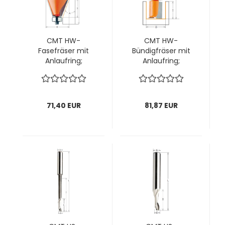
CMT HW-
CMT HW-
Fasefräser mit
Bündigfräser mit
Anlaufring;
Anlaufring;
45x18/60,2x8mm,
19x38,1/82,5x12mm,
z2 ; Winkel 45°, 1
z2 rechts; 1 VPE = 1
VPE = 1 Stck
Stck
71,40 EUR
81,87 EUR