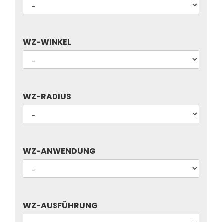
WZ-
WZ-WINKEL
WINKEL
WZ-
WZ-RADIUS
RADIUS
WZ-
WZ-ANWENDUNG
ANWENDUNG
WZ-
WZ-AUSFÜHRUNG
AUSFÜHRUNG