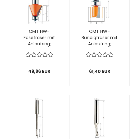
CMT HW-
CMT HW-
Fasefräser mit
Bündigfräser mit
Anlaufring;
Anlaufring;
22,2x10/54,9x8mm,
15x31,7/66,5x6mm,
z2 ; Winkel 25°, 1
z2 rechts; 1 VPE = 1
VPE = 1 Stck
Stck
49,86 EUR
61,40 EUR