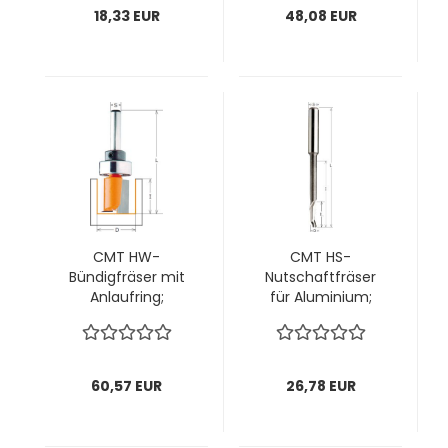
18,33 EUR
48,08 EUR
CMT HW-
CMT HS-
Bündigfräser mit
Nutschaftfräser
Anlaufring;
für Aluminium;
22x20/57x8mm, z2
5x18(35)/80x8mm,
rechts; 1 VPE = 1
z1 rechts; 1 VPE = 1
Stck
Stck
60,57 EUR
26,78 EUR