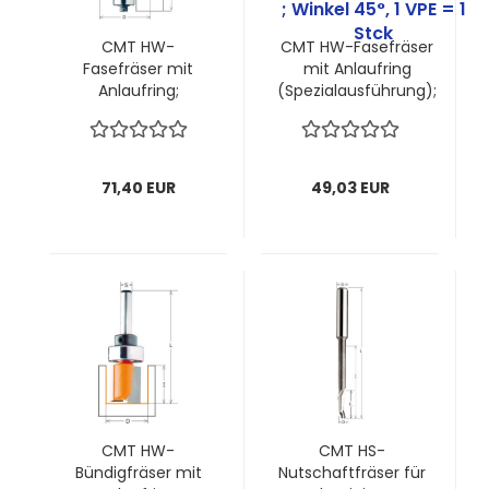
CMT HW-
CMT HW-Fasefräser
Fasefräser mit
mit Anlaufring
Anlaufring;
(Spezialausführung);
45x18/60,2x6mm,
27x5,5/51,5x6mm, z2
z2 ; Winkel 45°, 1
; Winkel 45°, 1 VPE = 1
VPE = 1 Stck
Stck
71,40 EUR
49,03 EUR
CMT HW-
CMT HS-
Bündigfräser mit
Nutschaftfräser für