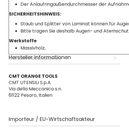
Der Anlaufringaußendurchmesser der Aufnahmed
SICHERHEITSHINWEIS:
Staub und Splitter von Laminat können für Auge
Bitte tragen Sie deshalb Augen- und Atemschut
Werkstoffe
Massivholz,
Hersteller Informationen
Kundenrezensionen
CMT ORANGE TOOLS
CMT UTENSILI S.p.A.
Via della Meccanica s.n.
61122 Pesaro, Italien
Importeur / EU-Wirtschaftsakteur