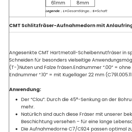
61mm
8mm
Legende:
;
L=
Gesamtlänge; ;
S=
Schaft
CMT Schlitzfräser-Aufnahmedorn mit Anlaufrin
Angesenkte CMT Hartmetall-Scheibennutfräser in s
Schneiden für besonders vielseitige Anwendungsmögli
(T-)Nuten und Falze fräsen.Endnummer “.00” = ohne
Endnummer “.10” = mit Kugellager 22 mm (C791.005.11
Anwendung:
Der “Clou”: Durch die 45°-Senkung an der Bohru
mehr.
Natürlich sind auch diese Fräser mit unserer 
Beschichtung versehen – für eine lange Lebens
Die Aufnahmedorne C7/C924 passen optimal zur