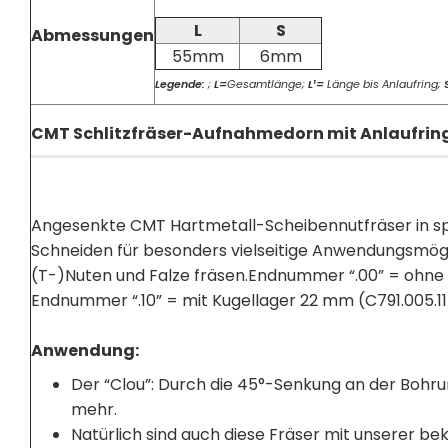
L
S
Abmessungen
55mm
6mm
Legende:
;
L=
Gesamtlänge;
L¹​=
Länge bis Anlaufring;
CMT Schlitzfräser-Aufnahmedorn mit Anlaufrin
Angesenkte CMT Hartmetall-Scheibennutfräser in s
Schneiden für besonders vielseitige Anwendungsmögli
(T-)Nuten und Falze fräsen.Endnummer “.00” = ohne
Endnummer “.10” = mit Kugellager 22 mm (C791.005.11
Anwendung:
Der “Clou”: Durch die 45°-Senkung an der Bohru
mehr.
Natürlich sind auch diese Fräser mit unserer 