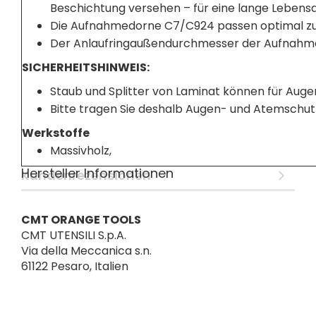
Beschichtung versehen – für eine lange Lebens
Die Aufnahmedorne C7/C924 passen optimal zur
Der Anlaufringaußendurchmesser der Aufnahmed
SICHERHEITSHINWEIS:
Staub und Splitter von Laminat können für Auge
Bitte tragen Sie deshalb Augen- und Atemschut
Werkstoffe
Massivholz,
Hersteller Informationen
Kundenrezensionen
CMT ORANGE TOOLS
CMT UTENSILI S.p.A.
Via della Meccanica s.n.
61122 Pesaro, Italien